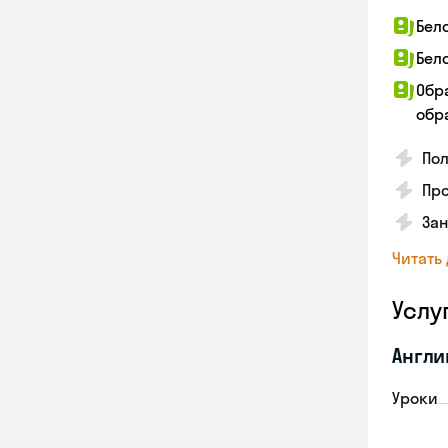
Бел
Бел
Обр
обра
По
Про
Зан
Читать
Услу
Англи
Уроки