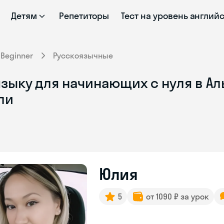
Детям
Репетиторы
Тест на уровень англий
Beginner
Русскоязычные
зыку для начинающих с нуля в Ал
ли
Юлия
5
от 1090 ₽ за урок