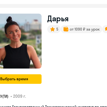
Дарья
5
от 1090 ₽ за урок
Выбрать время
•
2009 г.
У(ТИ)
нчила Государственный Технологический институт по сп