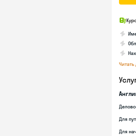
Кур
Име
Об
На
Читать
Услу
Англи
Делово
Для пу
Для на