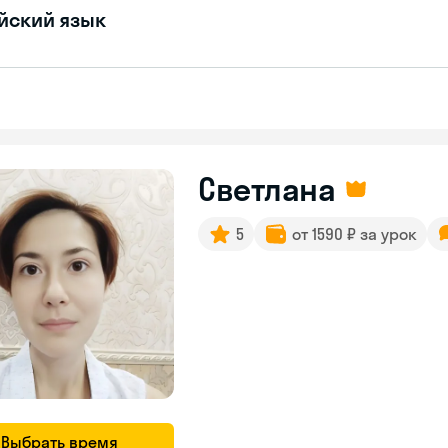
йский язык
Светлана
5
от 1590 ₽ за урок
Выбрать время