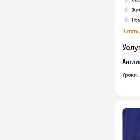
Жил
Пом
Читать
Услу
Англи
Уроки