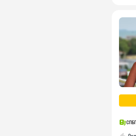
СПБГ
Око