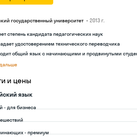
•
2013 г.
ский государственный университет
ет степень кандидата педагогических наук
ладает удостоверением технического переводчика
ходит общий язык с начинающими и продвинутыми студе
 дальше
ги и цены
йский язык
й - для бизнеса
тешествий
чинающих - премиум