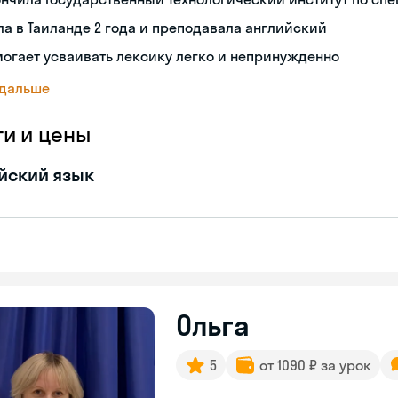
а в Таиланде 2 года и преподавала английский
огает усваивать лексику легко и непринужденно
 дальше
ги и цены
йский язык
Ольга
5
от 1090 ₽ за урок