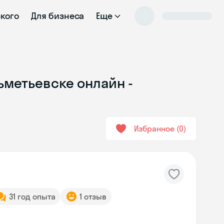
ского
Для бизнеса
Еще
ьметьевске онлайн -
Избранное
0
31 год опыта
1 отзыв