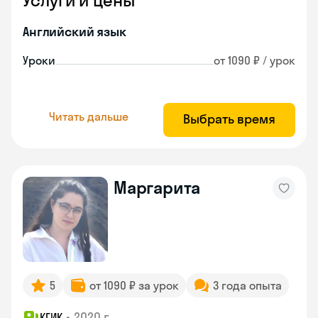
Услуги и цены
Английский язык
Уроки
от 1090 ₽ / урок
Читать дальше
Выбрать время
Маргарита
5
от 1090 ₽ за урок
3 года опыта
•
2020 г.
КГИК