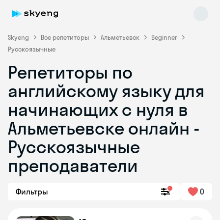
Skyeng
Все репетиторы
Альметьевск
Beginner
Русскоязычные
Репетиторы по
английскому языку для
начинающих с нуля в
Альметьевске онлайн -
Skyeng Chat
online
Русскоязычные
преподаватели
Фильтры
0