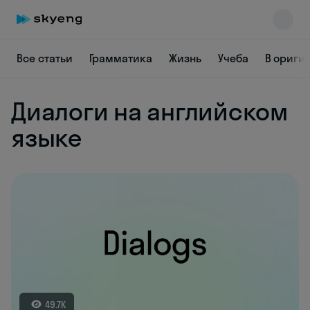
Все статьи
Грамматика
Жизнь
Учеба
В ориги
Диалоги на английском
языке
Skyeng Chat
online
49.7K