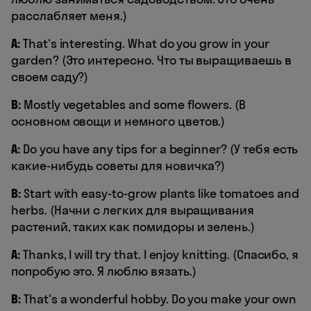
расслабляет меня.)
A:
That's interesting. What do you grow in your
garden? (Это интересно. Что ты выращиваешь в
своем саду?)
B:
Mostly vegetables and some flowers. (В
основном овощи и немного цветов.)
A:
Do you have any tips for a beginner? (У тебя есть
какие-нибудь советы для новичка?)
B:
Start with easy-to-grow plants like tomatoes and
herbs. (Начни с легких для выращивания
растений, таких как помидоры и зелень.)
A:
Thanks, I will try that. I enjoy knitting. (Спасибо, я
попробую это. Я люблю вязать.)
B:
That's a wonderful hobby. Do you make your own