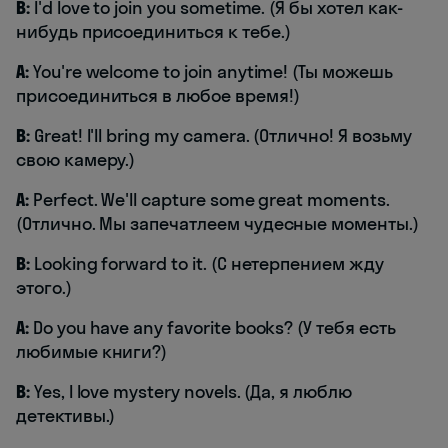
B:
I'd love to join you sometime. (Я бы хотел как-
нибудь присоединиться к тебе.)
A:
You're welcome to join anytime! (Ты можешь
присоединиться в любое время!)
B:
Great! I'll bring my camera. (Отлично! Я возьму
свою камеру.)
A:
Perfect. We'll capture some great moments.
(Отлично. Мы запечатлеем чудесные моменты.)
B:
Looking forward to it. (С нетерпением жду
этого.)
A:
Do you have any favorite books? (У тебя есть
любимые книги?)
B:
Yes, I love mystery novels. (Да, я люблю
детективы.)