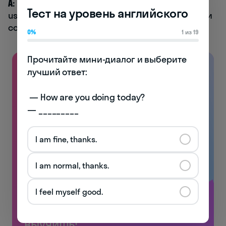
A:
It’s a nice way to relax and create something
Тест на уровень английского
useful. (Это прекрасный способ расслабиться и
создать что-то полезное.)
0%
1 из 19
Прочитайте мини-диалог и выберите 
лучший ответ:

 — How are you doing today? 

— _________
I am fine, thanks.
I am normal, thanks.
I feel myself good.
Английский, который ты
выучишь!