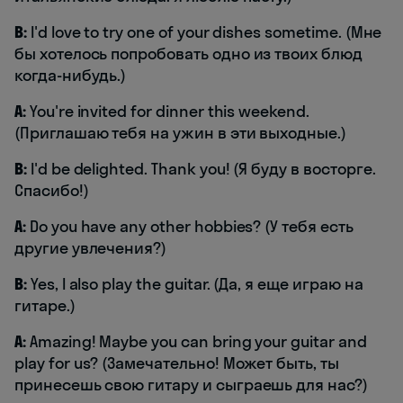
B:
I'd love to try one of your dishes sometime. (Мне
бы хотелось попробовать одно из твоих блюд
когда-нибудь.)
A:
You're invited for dinner this weekend.
(Приглашаю тебя на ужин в эти выходные.)
B:
I'd be delighted. Thank you! (Я буду в восторге.
Спасибо!)
A:
Do you have any other hobbies? (У тебя есть
другие увлечения?)
B:
Yes, I also play the guitar. (Да, я еще играю на
гитаре.)
A:
Amazing! Maybe you can bring your guitar and
play for us? (Замечательно! Может быть, ты
принесешь свою гитару и сыграешь для нас?)