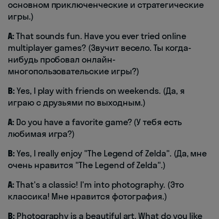
основном приключенческие и стратегические
игры.)
A:
That sounds fun. Have you ever tried online
multiplayer games? (Звучит весело. Ты когда-
нибудь пробовал онлайн-
многопользовательские игры?)
B:
Yes, I play with friends on weekends. (Да, я
играю с друзьями по выходным.)
A:
Do you have a favorite game? (У тебя есть
любимая игра?)
B:
Yes, I really enjoy "The Legend of Zelda". (Да, мне
очень нравится "The Legend of Zelda".)
A:
That's a classic! I'm into photography. (Это
классика! Мне нравится фотография.)
B:
Photography is a beautiful art. What do you like