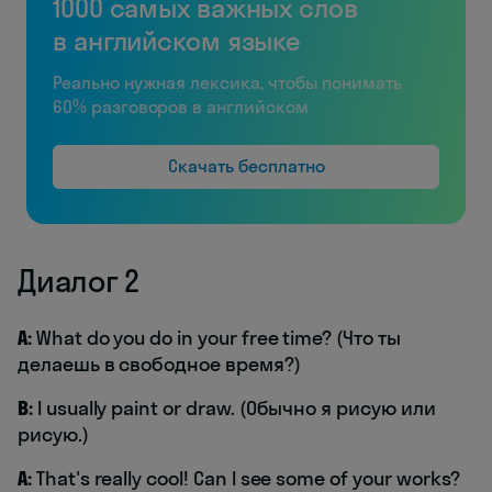
1000 самых важных слов
в английском языке
Реально нужная лексика, чтобы понимать
60% разговоров в английском
Скачать бесплатно
Диалог 2
A:
What do you do in your free time? (Что ты
делаешь в свободное время?)
B:
I usually paint or draw. (Обычно я рисую или
рисую.)
A:
That's really cool! Can I see some of your works?