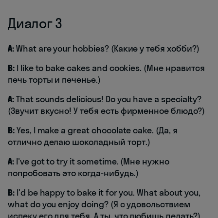
Диалог 3
A:
What are your hobbies? (Какие у тебя хобби?)
B:
I like to bake cakes and cookies. (Мне нравится
печь торты и печенье.)
A:
That sounds delicious! Do you have a specialty?
(Звучит вкусно! У тебя есть фирменное блюдо?)
B:
Yes, I make a great chocolate cake. (Да, я
отлично делаю шоколадный торт.)
A:
I've got to try it sometime. (Мне нужно
попробовать это когда-нибудь.)
B:
I'd be happy to bake it for you. What about you,
what do you enjoy doing? (Я с удовольствием
испеку его для тебя. А ты, что любишь делать?)