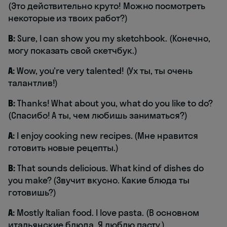
(Это действительно круто! Можно посмотреть
некоторые из твоих работ?)
B:
Sure, I can show you my sketchbook. (Конечно,
могу показать свой скетчбук.)
A:
Wow, you're very talented! (Ух ты, ты очень
талантлив!)
B:
Thanks! What about you, what do you like to do?
(Спасибо! А ты, чем любишь заниматься?)
A:
I enjoy cooking new recipes. (Мне нравится
готовить новые рецепты.)
B:
That sounds delicious. What kind of dishes do
you make? (Звучит вкусно. Какие блюда ты
готовишь?)
A:
Mostly Italian food. I love pasta. (В основном
итальянские блюда. Я люблю пасту.)