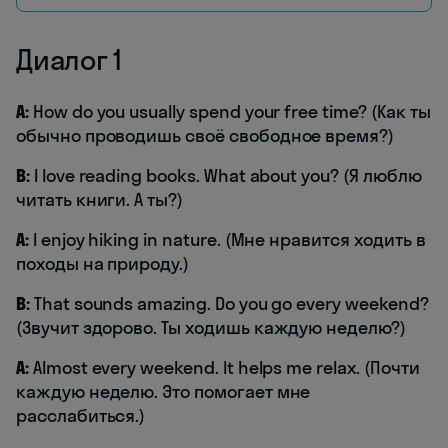
Диалог 1
A:
How do you usually spend your free time? (Как ты
обычно проводишь своё свободное время?)
B:
I love reading books. What about you? (Я люблю
читать книги. А ты?)
A:
I enjoy hiking in nature. (Мне нравится ходить в
походы на природу.)
B:
That sounds amazing. Do you go every weekend?
(Звучит здорово. Ты ходишь каждую неделю?)
A:
Almost every weekend. It helps me relax. (Почти
каждую неделю. Это помогает мне
расслабиться.)