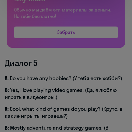
Обычно мы даём эти материалы за деньги.
Но тебе бесплатно!
Забрать
Диалог 5
A:
Do you have any hobbies? (У тебя есть хобби?)
B:
Yes, I love playing video games. (Да, я люблю
играть в видеоигры.)
A:
Cool, what kind of games do you play? (Круто, в
какие игры ты играешь?)
B:
Mostly adventure and strategy games. (В