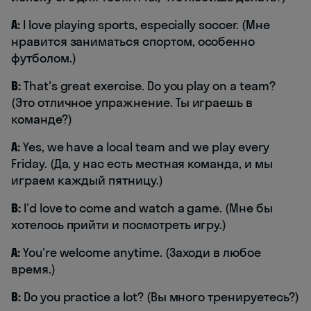
A:
I love playing sports, especially soccer. (Мне
нравится заниматься спортом, особенно
футболом.)
B:
That's great exercise. Do you play on a team?
(Это отличное упражнение. Ты играешь в
команде?)
A:
Yes, we have a local team and we play every
Friday. (Да, у нас есть местная команда, и мы
играем каждый пятницу.)
B:
I'd love to come and watch a game. (Мне бы
хотелось прийти и посмотреть игру.)
A:
You're welcome anytime. (Заходи в любое
время.)
B:
Do you practice a lot? (Вы много тренируетесь?)