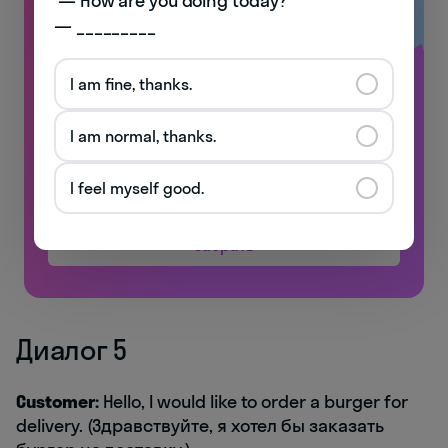
 — How are you doing today? 

— _________
I am fine, thanks.
Английский, который ты
выучишь!
I am normal, thanks.
Обычно мы даём эти материалы за деньги.
I feel myself good.
Но тебе бесплатно!
Забрать
Диалог 5
Customer:
Hello, I would like to order a burger for
delivery. (Здравствуйте, я хотел бы заказать