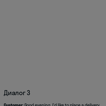
Диалог 3
Customer:
Good evening, I'd like to place a delivery