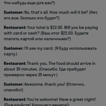
Что-нибудь еще для вас?)
Customer:
No, that's all. How much will it be? (Нет,
это все. Сколько это будет?)
Restaurant:
Your total is $22.00. Will you be paying
with card or cash? (Ваш итог $22.00. Будете
платить картой или наличными?)
Customer:
I'll use my card. (Я буду использовать
карту.)
Restaurant:
Thank you. The food should arrive in
about 35 minutes. (Спасибо. Еда прибудет
примерно через 35 минут.)
Customer:
Awesome, thank you! (Отлично,
спасибо!)
Restaurant:
You're welcome! Have a great night!
(Пожалуйста! Хорошего вечера!)