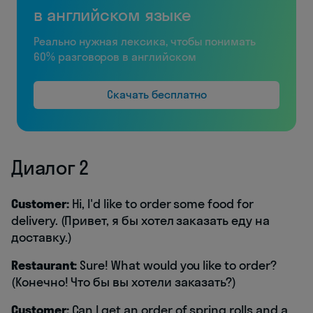
в английском языке
Реально нужная лексика, чтобы понимать
60% разговоров в английском
Скачать бесплатно
Диалог 2
Customer:
Hi, I'd like to order some food for
delivery. (Привет, я бы хотел заказать еду на
доставку.)
Restaurant:
Sure! What would you like to order?
(Конечно! Что бы вы хотели заказать?)
Customer:
Can I get an order of spring rolls and a