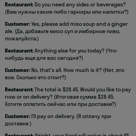
Restaurant:
Do you need any sides or beverages?
(Вам нужны какие-либо гарниры или напитки?)
Customer:
Yes, please add miso soup and a ginger
ale. (Да, добавьте мисо суп и имбирное пиво,
пожалуйста.)
Restaurant:
Anything else for you today? (Что-
нибудь еще для вас сегодня?)
Customer:
No, that's all. How much is it? (Нет, это
все. Сколько это стоит?)
Restaurant:
The total is $28.45. Would you like to pay
now or on delivery? (Итоговая сумма $28.45.
Хотите оплатить сейчас или при доставке?)
Customer:
I'll pay on delivery. (Я оплачу при
доставке.)
Restaurant:
Alright, your food will arrive in about 45