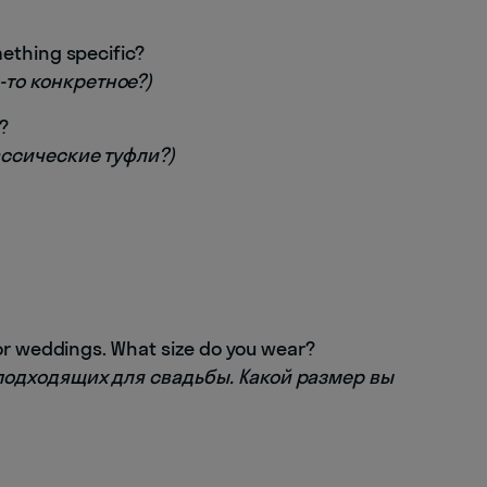
ething specific?
-то конкретное?)
?
лассические туфли?)
for weddings. What size do you wear?
, подходящих для свадьбы. Какой размер вы