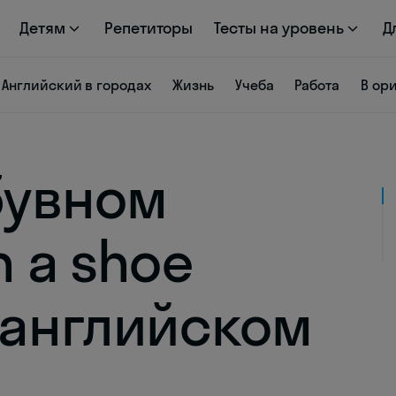
Детям
Репетиторы
Тесты на уровень
Д
Английский в городах
Жизнь
Учеба
Работа
В ор
бувном
n a shoe
а английском