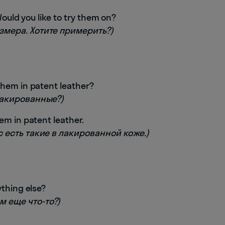
Would you like to try them on?
азмера. Хотите примерить?)
them in patent leather?
 лакированные?)
em in patent leather.
с есть такие в лакированной коже.)
ything else?
м еще что-то?)