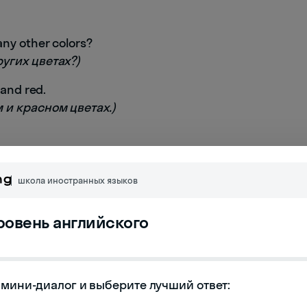
any other colors?
ругих цветах?)
 and red.
м и красном цветах.)
школа иностранных языков
уровень английского
мини-диалог и выберите лучший ответ:
