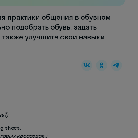
ля практики общения в обувном
ьно подобрать обувь, задать
а также улучшите свои навыки
ь?)
ng shoes.
еговых кроссовок.)