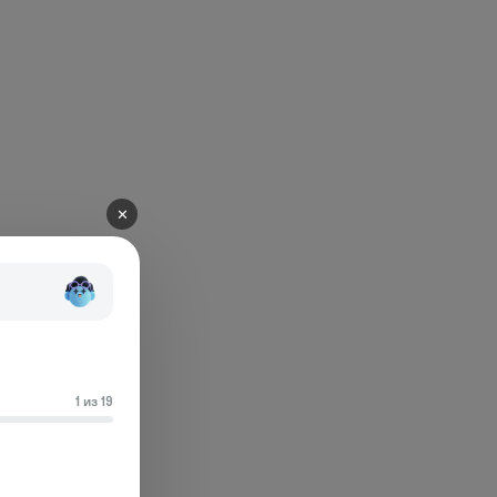
✕
1 из 19