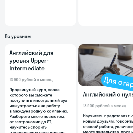
По уровням
Английский для
уровня Upper-
Intermediate
Для ста
13 900 рублей в месяц
Продвинутый курс, после
Английский с нул
которого вы сможете
поступить в иностранный вуз
или устроиться на работу
13 900 рублей в месяц
в международную компанию.
Научитесь представлять
Разберете много новых тем,
новым друзьям, говорит
от гастрономии до ИТ,
о своей работе, увлечени
научитесь спорить
месте жительства, прив
и подкреплять свое мнение