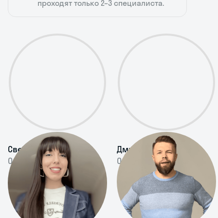
проходят только 2–3 специалиста.
Светлана Лалаян
Дмитрий Саас
Опыт 8 лет
Опыт 8 лет
Проводит занятия в
Делает упор на
разных форматах
живое общение,
на высоком уровне
а не только на
Помогает начать
правила