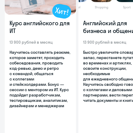
Хит!
Курс английского для
Английский для
ИТ
бизнеса и общен
13 900 рублей в месяц
13 900 рублей в месяц
Научитесь составлять резюме,
Быстро увеличите слова
которое заметят, проходить
запас, перестанете пута
собеседования, проводить
во временах и артиклях,
код-ревью, демо и ретро
освоите конструкции,
с командой, общаться
необходимые
с коллегами
для ежедневного общени
и стейкхолдерами. Бонус ―
Научитесь свободно гов
сессии с ментором из ИТ. Курс
с коллегами и деловыми
подойдет разработчикам,
партнерами, вести переп
тестировщикам, аналитикам,
читать документы и книг
дизайнерам и менеджерам