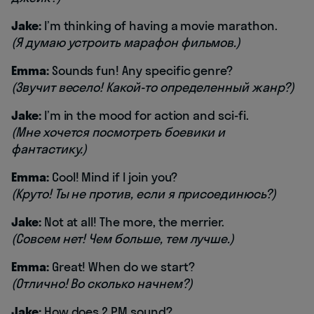
Jake:
I’m thinking of having a movie marathon.
(Я думаю устроить марафон фильмов.)
Emma:
Sounds fun! Any specific genre?
(Звучит весело! Какой-то определенный жанр?)
Jake:
I’m in the mood for action and sci-fi.
(Мне хочется посмотреть боевики и
фантастику.)
Emma:
Cool! Mind if I join you?
(Круто! Ты не против, если я присоединюсь?)
Jake:
Not at all! The more, the merrier.
(Совсем нет! Чем больше, тем лучше.)
Emma:
Great! When do we start?
(Отлично! Во сколько начнем?)
Jake:
How does 2 PM sound?