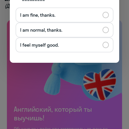
(До встречи!)
I am fine, thanks.
I am normal, thanks.
I feel myself good.
Английский, который ты
выучишь!
Обычно мы даём эти материалы за деньги.