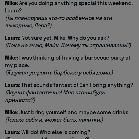
Mike:
Are you doing anything special this weekend,
Laura?
(Ты планируешь что-то особенное на эти
выходные, Лора?)
Laura:
Not sure yet, Mike. Why do you ask?
(Пока не знаю, Майк. Почему ты спрашиваешь?)
Mike:
I was thinking of having a barbecue party at
my place.
(Я думал устроить барбекю у себя дома.)
Laura:
That sounds fantastic! Can I bring anything?
(Звучит фантастично! Мне что-нибудь
принести?)
Mike:
Just bring yourself and maybe some drinks.
(Только себя и, может быть, напитки.)
Laura:
Will do! Who else is coming?