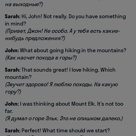
на выходные?)
Sarah:
Hi, John! Not really. Do you have something
in mind?
(Привет, Джон! Не особо. А у тебя есть какие-
нибудь предложения?)
John:
What about going hiking in the mountains?
(Как насчет похода в горы?)
Sarah:
That sounds great! I love hiking. Which
mountain?
(Звучит здорово! Я люблю походы. На какую
гору?)
John:
I was thinking about Mount Elk. It’s not too
far.
(Я думал о горе Эльк. Это не слишком далеко.)
Sarah:
Perfect! What time should we start?