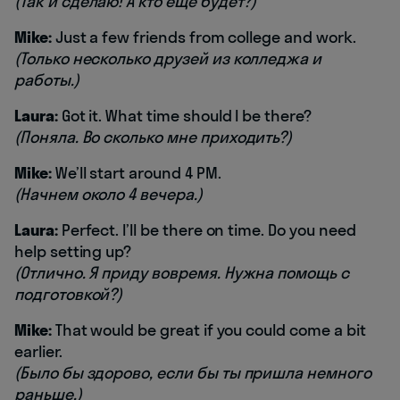
(Так и сделаю! А кто еще будет?)
Mike:
Just a few friends from college and work.
(Только несколько друзей из колледжа и
работы.)
Laura:
Got it. What time should I be there?
(Поняла. Во сколько мне приходить?)
Mike:
We’ll start around 4 PM.
(Начнем около 4 вечера.)
Laura:
Perfect. I’ll be there on time. Do you need
help setting up?
(Отлично. Я приду вовремя. Нужна помощь с
подготовкой?)
Mike:
That would be great if you could come a bit
earlier.
(Было бы здорово, если бы ты пришла немного
раньше.)