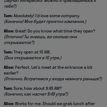
(Звучит интересно! Можно я присоединюсь к
тебе?)
Tom:
Absolutely! I’d love some company.
(Конечно! Мне будет приятно компания.)
Alice:
Great! Do you know what time they open?
(Отлично! Ты знаешь, во сколько они
открываются?)
Tom:
They open at 10 AM.
(Они открываются в 10 утра.)
Alice:
Perfect. Let’s meet at the entrance a bit
earlier?
(Отлично. Встретимся у входа немного раньше?)
Tom:
Sure, how about 9:45 AM?
(Конечно, как насчет 9:45 утра?)
Alice:
Works for me. Should we grab lunch after