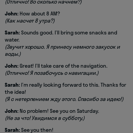
(Отлично! Во сколько начнем?)
John:
How about 8 AM?
(Как насчет 8 утра?)
Sarah:
Sounds good. I’ll bring some snacks and
water.
(Звучит хорошо. Я принесу немного закусок и
воды.)
John:
Great! I’ll take care of the navigation.
(Отлично! Я позабочусь о навигации.)
Sarah:
I’m really looking forward to this. Thanks for
the idea!
(Я с нетерпением жду этого. Спасибо за идею!)
John:
No problem! See you on Saturday.
(Не за что! Увидимся в субботу.)
Sarah:
See you then!