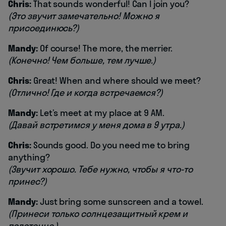
Chris:
That sounds wonderful! Can I join you?
(Это звучит замечательно! Можно я
присоединюсь?)
Mandy:
Of course! The more, the merrier.
(Конечно! Чем больше, тем лучше.)
Chris:
Great! When and where should we meet?
(Отлично! Где и когда встречаемся?)
Mandy:
Let’s meet at my place at 9 AM.
(Давай встретимся у меня дома в 9 утра.)
Chris:
Sounds good. Do you need me to bring
anything?
(Звучит хорошо. Тебе нужно, чтобы я что-то
принес?)
Mandy:
Just bring some sunscreen and a towel.
(Принеси только солнцезащитный крем и
полотенце.)