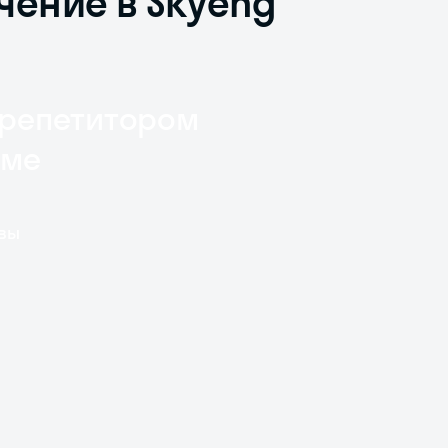
чение в Skyeng
 репетитором
рме
 вы