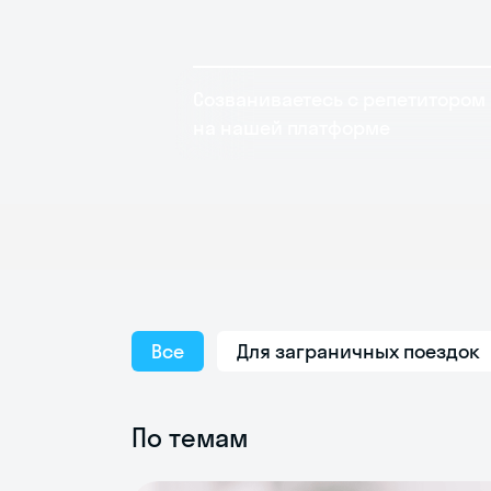
Созваниваетесь с репетитором
на нашей платформе
Все
Для заграничных поездок
По темам