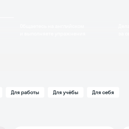
Общаетесь на английском
Дел
и выполняете упражнения
за 
Для работы
Для учёбы
Для себя