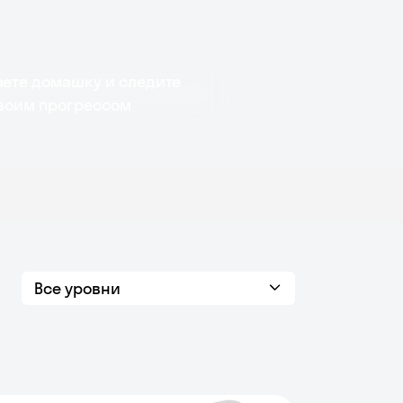
аете домашку и следите
своим прогрессом