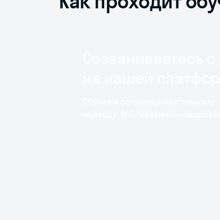
Как проходит обу
Созваниваетесь с
на нашей платфо
Обучаем по коммуникативному
подходу: 80% времени говорите