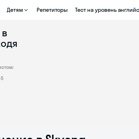
Детям
Репетиторы
Тест на уровень англий
 в
ходя
истом:
–5