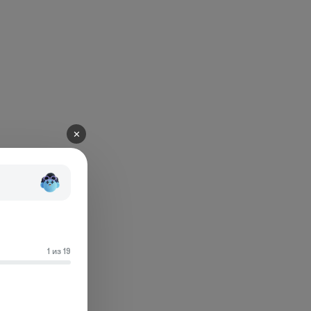
✕
1 из 19