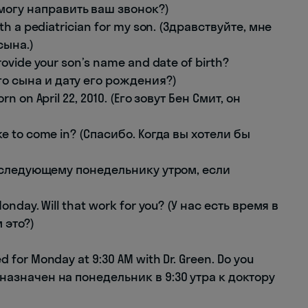
могу направить ваш звонок?)
th a pediatrician for my son. (Здравствуйте, мне
сына.)
rovide your son’s name and date of birth?
го сына и дату его рождения?)
n on April 22, 2010. (Его зовут Бен Смит, он
ke to come in? (Спасибо. Когда вы хотели бы
(В следующему понедельнику утром, если
onday. Will that work for you? (У нас есть время в
 это?)
 for Monday at 9:30 AM with Dr. Green. Do you
 назначен на понедельник в 9:30 утра к доктору