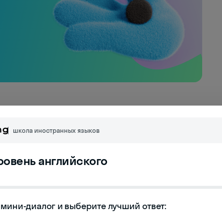
школа иностранных языков
How may I assist you? (Добрый день, городская
уровень английского
t with a dermatologist. (Здравствуйте, мне
me and patient ID, please? (Конечно. Могу я узнать
мини-диалог и выберите лучший ответ:

пациента?)
(Джейн Робертс, идентификационный номер