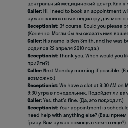
центральный медицинский центр. Как я 
Caller:
Hi, I need to book an appointment wi
нужно записаться к педиатру для моего 
Receptionist:
Of course. Could you please p
(Конечно. Могли бы вы сказать имя ваше
Caller:
His name is Ben Smith, and he was bor
родился 22 апреля 2010 года.)
Receptionist:
Thank you. When would you li
прийти?)
Caller:
Next Monday morning if possible. 
возможно.)
Receptionist:
We have a slot at 9:30 AM on M
9:30 утра в понедельник. Подойдет ли вам
Caller:
Yes, that's fine. (Да, это подходит.)
Receptionist:
Your appointment is scheduled
need help with anything else? (Ваш прием
Грину. Вам нужна помощь с чем-то еще?)