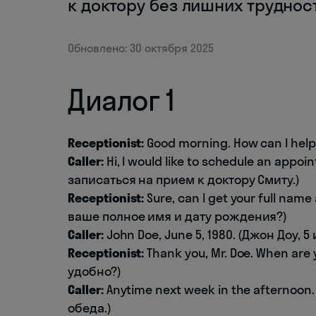
к доктору без лишних труднос
Обновлено: 30 октября 2025
Диалог 1
Receptionist:
Good morning. How can I help
Caller:
Hi, I would like to schedule an appoi
записаться на прием к доктору Смиту.)
Receptionist:
Sure, can I get your full nam
ваше полное имя и дату рождения?)
Caller:
John Doe, June 5, 1980. (Джон Доу, 5
Receptionist:
Thank you, Mr. Doe. When are 
удобно?)
Caller:
Anytime next week in the afternoo
обеда.)