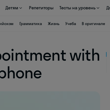
Детям
Репетиторы
Тесты на уровень
Д
лийском
Грамматика
Жизнь
Учеба
В оригинале
ointment with
 phone