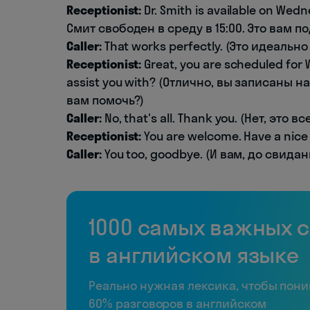
Receptionist:
Dr. Smith is available on Wed
Смит свободен в среду в 15:00. Это вам п
Caller:
That works perfectly. (Это идеально
Receptionist:
Great, you are scheduled for 
assist you with? (Отлично, вы записаны на 
вам помочь?)
Caller:
No, that's all. Thank you. (Нет, это вс
Receptionist:
You are welcome. Have a nice
Caller:
You too, goodbye. (И вам, до свидан
1000 самых важных 
в английском языке
Реально нужная лексика, чтобы пон
60% разговоров в английском