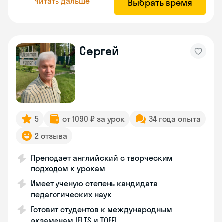
Читать дальше
Выбрать время
Сергей
5
от 1090 ₽ за урок
34 года опыта
2 отзыва
Преподает английский с творческим
подходом к урокам
Имеет ученую степень кандидата
педагогических наук
Готовит студентов к международным
экзаменам IELTS и TOEFL