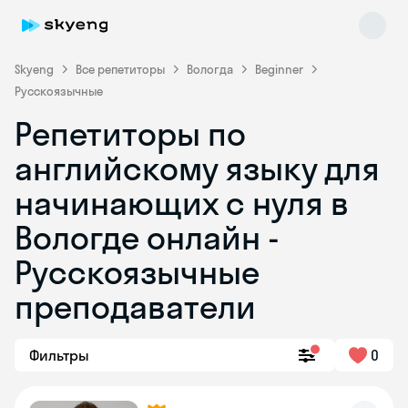
Skyeng
Все репетиторы
Вологда
Beginner
Русскоязычные
Репетиторы по
английскому языку для
начинающих с нуля в
Вологде онлайн -
Skyeng Chat
online
Русскоязычные
преподаватели
Фильтры
0