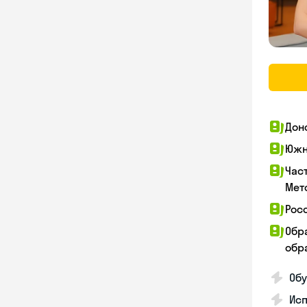
Дон
Южн
Час
Мет
Рос
Обр
обра
Обу
Ис