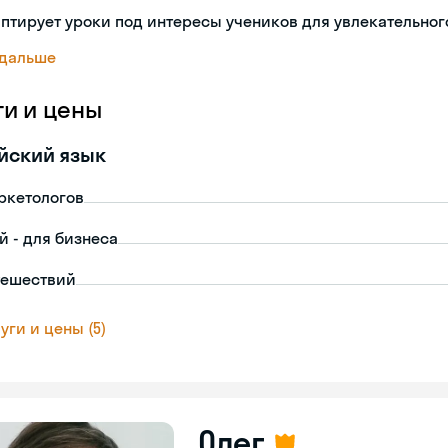
птирует уроки под интересы учеников для увлекательног
 дальше
ги и цены
йский язык
ркетологов
й - для бизнеса
тешествий
уги и цены (5)
Олег