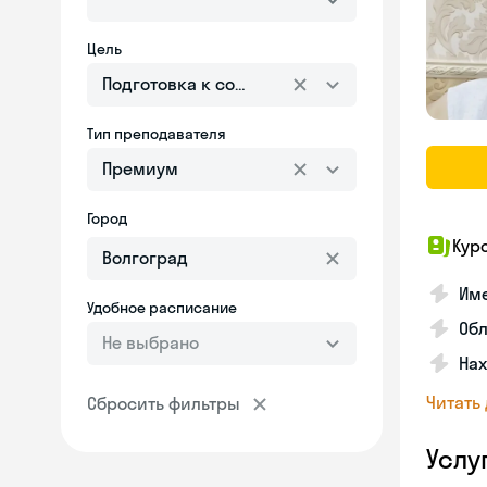
Цель
Подготовка к собеседованию
Тип преподавателя
Премиум
Город
Кур
Име
Удобное расписание
Об
Не выбрано
На
Читать
Сбросить фильтры
Услу