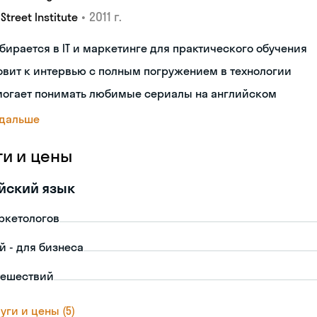
•
2011 г.
 Street Institute
бирается в IT и маркетинге для практического обучения
овит к интервью с полным погружением в технологии
могает понимать любимые сериалы на английском
 дальше
ги и цены
йский язык
ркетологов
й - для бизнеса
тешествий
уги и цены (5)