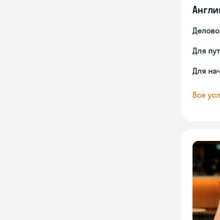
Англи
Делово
Для пу
Для на
Все усл