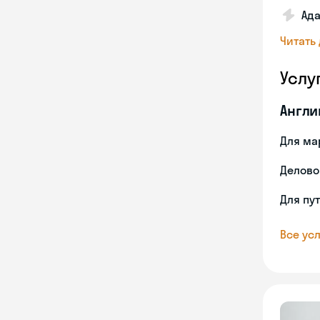
Ада
Читать
Услу
Англи
Для ма
Делово
Для пу
Все усл