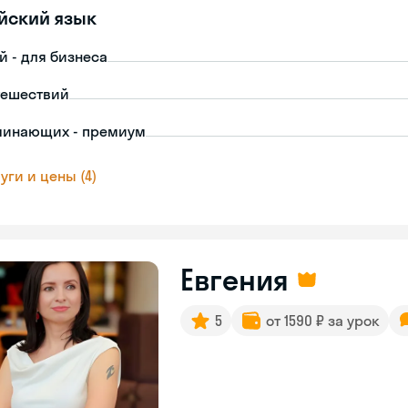
йский язык
й - для бизнеса
тешествий
чинающих - премиум
уги и цены (4)
Евгения
5
от 1590 ₽ за урок