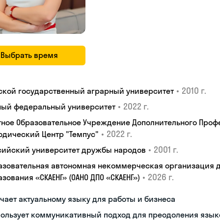
Выбрать время
•
2010 г.
ской государственный аграрный университет
•
2022 г.
ый федеральный университет
тное Образовательное Учреждение Дополнительного Проф
•
2022 г.
одический Центр "Темпус"
•
2001 г.
сийский университет дружбы народов
азовательная автономная некоммерческая организация 
•
2026 г.
зования «СКАЕНГ» (ОАНО ДПО «СКАЕНГ»)
чает актуальному языку для работы и бизнеса
пользует коммуникативный подход для преодоления язык