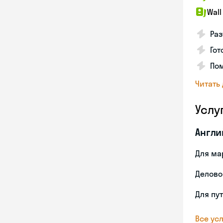
Wall
Раз
Гот
По
Читать
Услу
Англи
Для ма
Делово
Для пу
Все усл