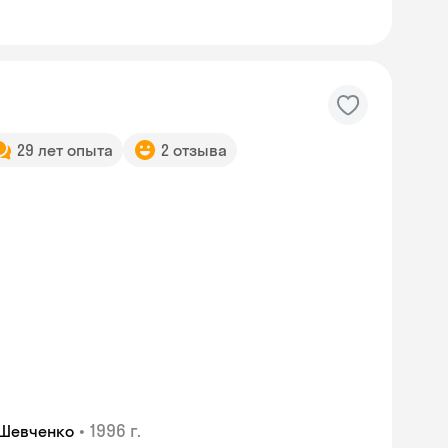
29 лет опыта
2 отзыва
Skyeng Chat
•
1996 г.
 Шевченко
online