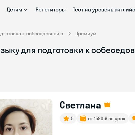
Детям
Репетиторы
Тест на уровень англий
одготовка к собеседованию
Премиум
зыку для подготовки к собеседов
Светлана
5
от 1590 ₽ за урок