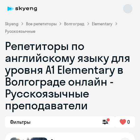
Skyeng
Все репетиторы
Волгоград
Elementary
Русскоязычные
Репетиторы по
английскому языку для
уровня A1 Elementary в
Волгограде онлайн -
Skyeng Chat
online
Русскоязычные
преподаватели
Фильтры
0