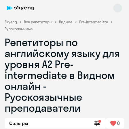
Skyeng
Все репетиторы
Видное
Pre-intermediate
Русскоязычные
Репетиторы по
английскому языку для
уровня A2 Pre-
intermediate в Видном
Skyeng Chat
online
онлайн -
Русскоязычные
преподаватели
Фильтры
0