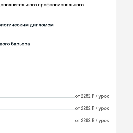
дополнительного профессионального
гвистическим дипломом
вого барьера
от 2282 ₽ / урок
от 2282 ₽ / урок
от 2282 ₽ / урок
Skyeng Chat
online