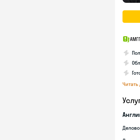
АМГ
По
Обл
Гот
Читать
Услу
Англи
Делово