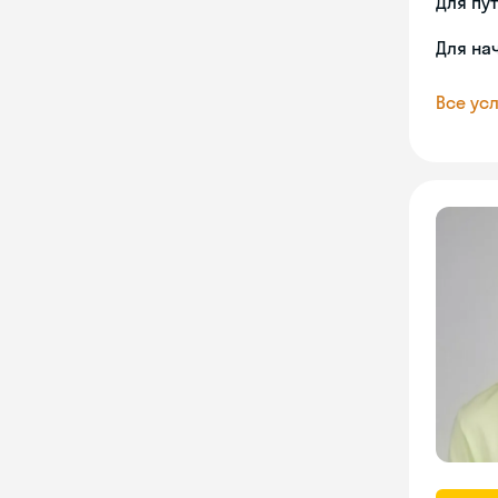
Для пу
Для на
Все усл