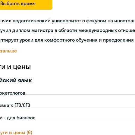
Выбрать время
нчил педагогический университет с фокусом на иностра
лучил диплом магистра в области международных отнош
птирует уроки для комфортного обучения и преодоления
 дальше
ги и цены
йский язык
ркетологов
вка к ЕГЭ/ОГЭ
й - для бизнеса
уги и цены (6)