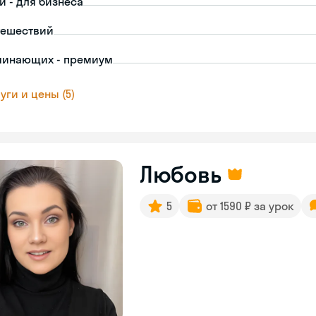
й - для бизнеса
тешествий
чинающих - премиум
уги и цены (5)
Любовь
5
от 1590 ₽ за урок