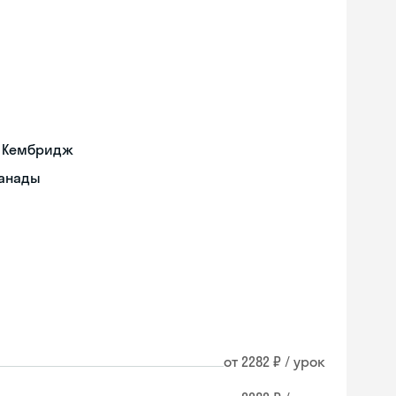
а Кембридж
Канады
от 2282 ₽ / урок