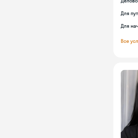
Делово
Для пу
Для на
Все усл