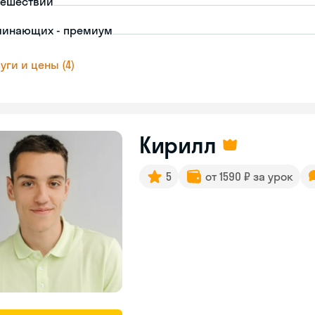
тешествий
чинающих - премиум
уги и цены (4)
Кирилл
5
от 1590 ₽ за урок