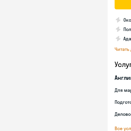
Око
По
Ада
Читать
Услу
Англи
Для ма
Подгото
Делово
Все усл