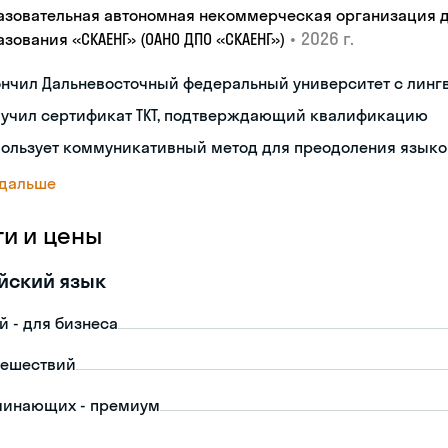
азовательная автономная некоммерческая организация 
•
2026 г.
зования «СКАЕНГ» (ОАНО ДПО «СКАЕНГ»)
ончил Дальневосточный федеральный университет с лин
лучил сертификат TKT, подтверждающий квалификацию
пользует коммуникативный метод для преодоления языко
 дальше
ги и цены
йский язык
й - для бизнеса
тешествий
чинающих - премиум