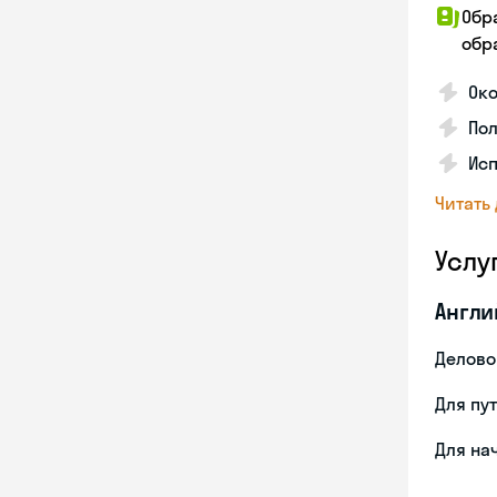
Обр
обра
Ок
По
Ис
Читать
Услу
Англи
Делово
Для пу
Для на