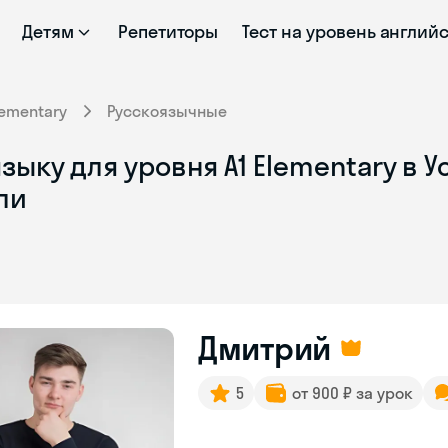
Детям
Репетиторы
Тест на уровень англий
lementary
Русскоязычные
ыку для уровня A1 Elementary в У
ли
Дмитрий
5
от 900 ₽ за урок