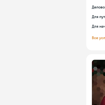
Делово
Для пу
Для на
Все усл