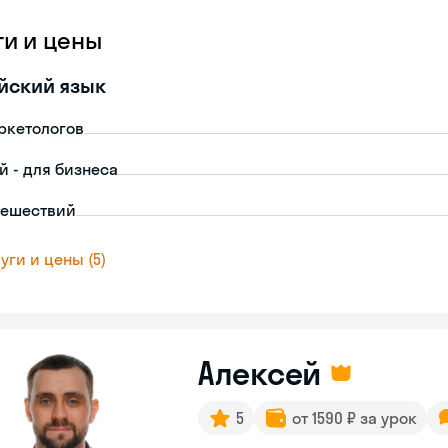
ги и цены
йский язык
ркетологов
й - для бизнеса
тешествий
уги и цены (5)
Алексей
5
от 1590 ₽ за урок