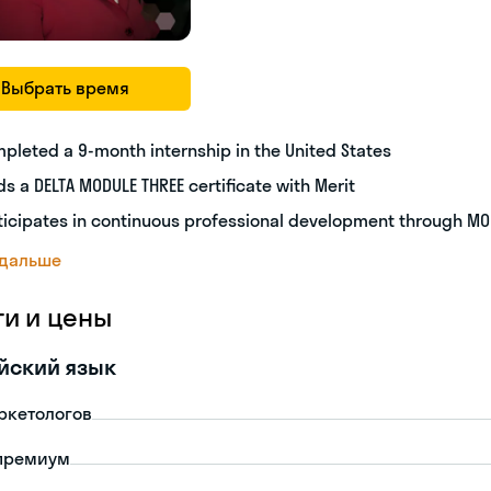
Выбрать время
pleted a 9-month internship in the United States
ds a DELTA MODULE THREE certificate with Merit
ticipates in continuous professional development through M
 дальше
ги и цены
йский язык
ркетологов
премиум