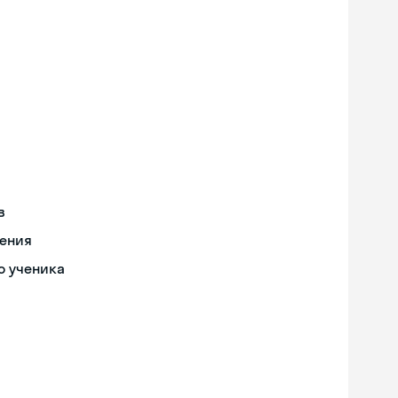
в
чения
о ученика