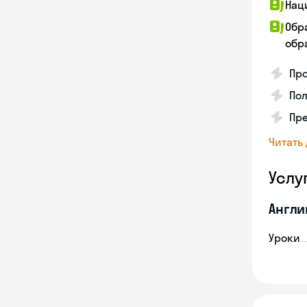
Нац
Обр
обра
Про
Пол
Пре
Читать
Услу
Англи
Уроки