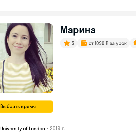
Марина
5
от 1090 ₽ за урок
Выбрать время
•
2019 г.
, University of London