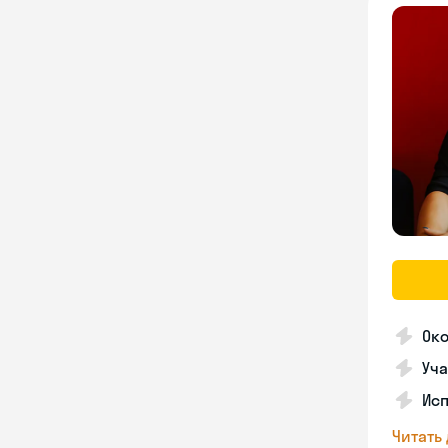
Ок
Уча
Ис
Читать