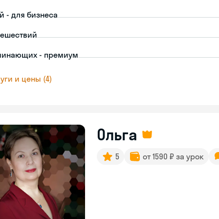
й - для бизнеса
тешествий
чинающих - премиум
уги и цены (4)
Ольга
5
от 1590 ₽ за урок