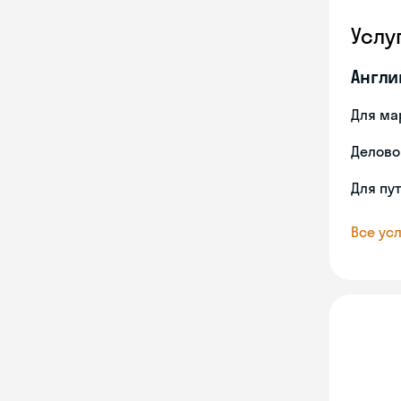
Услу
Англи
Для ма
Делово
Для пу
Все усл