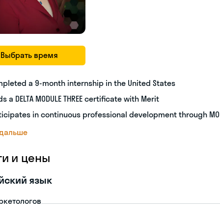
Выбрать время
pleted a 9-month internship in the United States
ds a DELTA MODULE THREE certificate with Merit
ticipates in continuous professional development through M
 дальше
ги и цены
йский язык
ркетологов