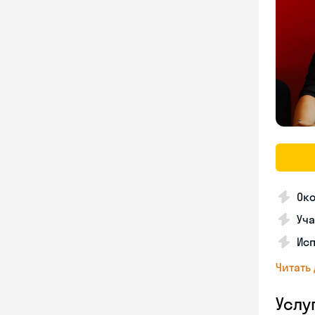
Ок
Уча
Ис
Читать
Услу