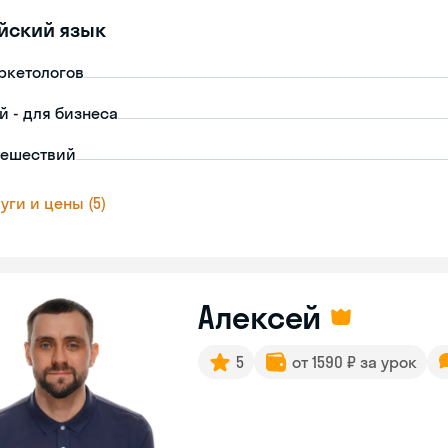
йский язык
ркетологов
й - для бизнеса
тешествий
уги и цены (5)
Алексей
5
от 1590 ₽ за урок