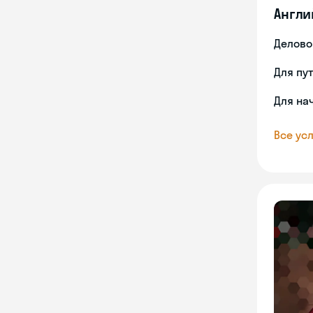
Англи
Делово
Для пу
Для на
Все усл