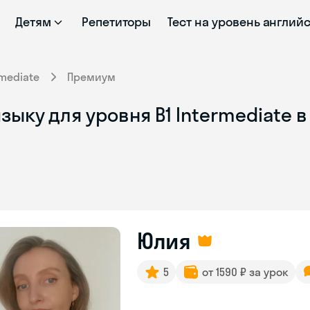
Детям
Репетиторы
Тест на уровень англий
rmediate
Премиум
зыку для уровня B1 Intermediate 
Юлия
5
от 1590 ₽ за урок