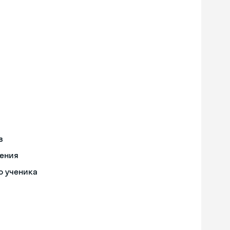
в
чения
о ученика