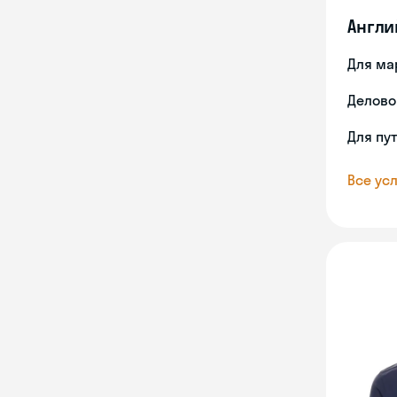
Англи
Для ма
Делово
Для пу
Все усл