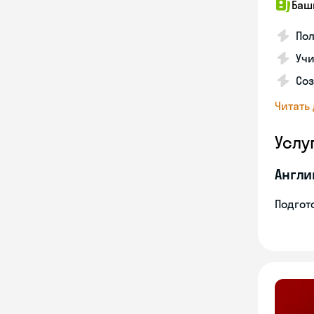
Баш
По
Учи
Со
Читать
Услу
Англи
Подгото