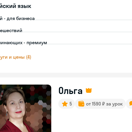
йский язык
й - для бизнеса
тешествий
чинающих - премиум
уги и цены (4)
Ольга
5
от 1590 ₽ за урок