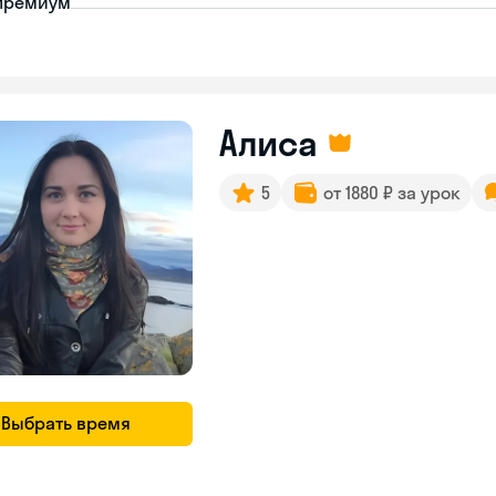
премиум
Алиса
5
от 1880 ₽ за урок
Выбрать время