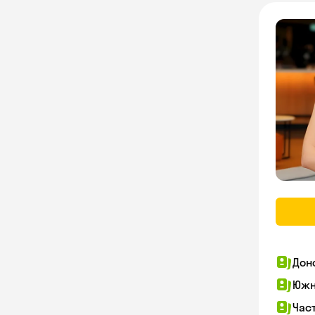
Дон
Южн
Час