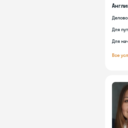
Англи
Делово
Для пу
Для на
Все усл