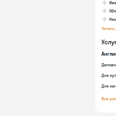
Име
Об
На
Читать
Услу
Англи
Делово
Для пу
Для на
Все усл