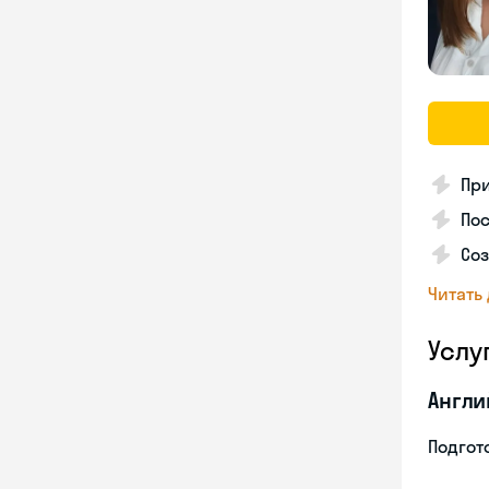
Пр
Пос
Со
Читать
Услу
Англи
Подгото