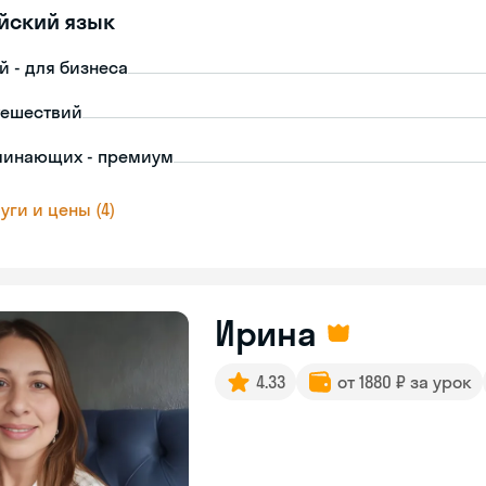
йский язык
й - для бизнеса
тешествий
чинающих - премиум
уги и цены (4)
Ирина
4.33
от 1880 ₽ за урок