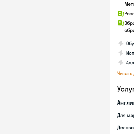
Мет
Рос
Обр
обра
Обу
Ис
Ада
Читать
Услу
Англи
Для ма
Делово