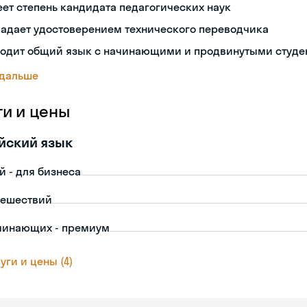
ет степень кандидата педагогических наук
ладает удостоверением технического переводчика
ходит общий язык с начинающими и продвинутыми студе
 дальше
ги и цены
йский язык
й - для бизнеса
тешествий
чинающих - премиум
уги и цены (4)