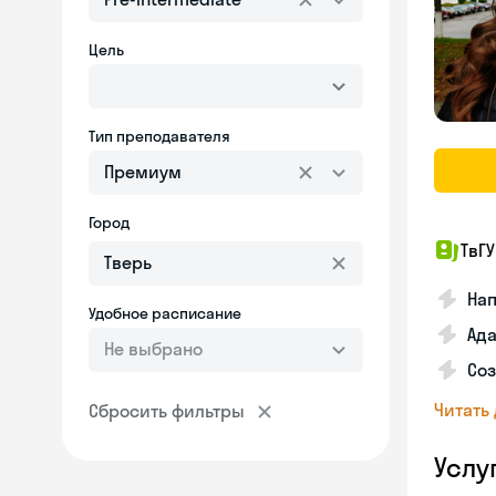
Цель
Тип преподавателя
Премиум
Город
ТвГУ
Нап
Удобное расписание
Ада
Не выбрано
Соз
Читать
Сбросить фильтры
Услу