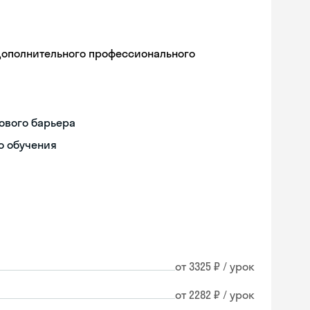
дополнительного профессионального
ового барьера
о обучения
от 3325 ₽ / урок
Skyeng Chat
от 2282 ₽ / урок
online