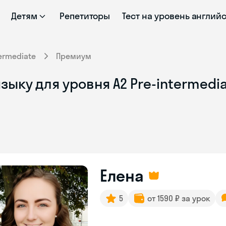
Детям
Репетиторы
Тест на уровень англий
termediate
Премиум
зыку для уровня A2 Pre-intermedi
Елена
5
от 1590 ₽ за урок