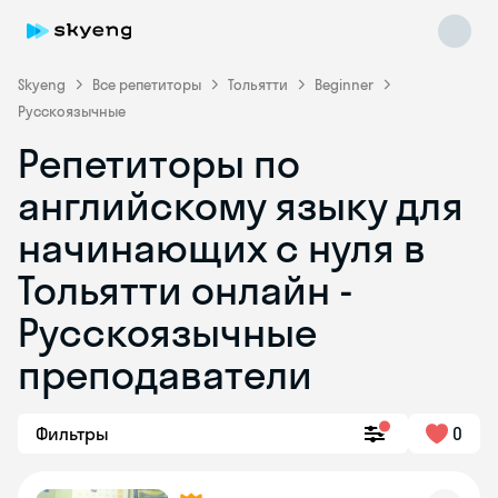
Skyeng
Все репетиторы
Тольятти
Beginner
Русскоязычные
Репетиторы по
английскому языку для
начинающих с нуля в
Тольятти онлайн -
Skyeng Chat
online
Русскоязычные
преподаватели
Фильтры
0