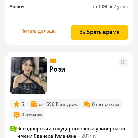
Уроки
от 1090 ₽ / урок
Читать дальше
Выбрать время
Рози
5
от 1590 ₽ за урок
8 лет опыта
3 отзыва
Ванадзорский государственный университет
•
2017 г.
имени Ованеса Туманяна