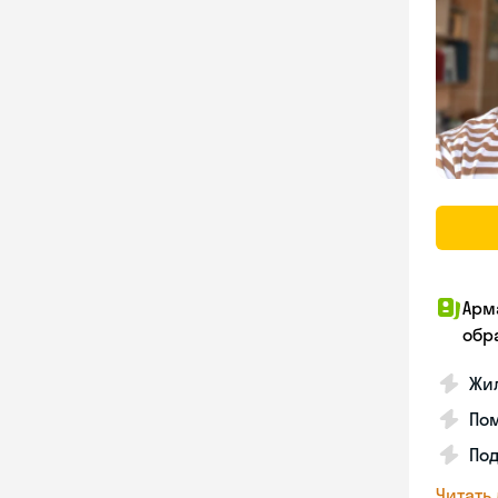
Арм
обр
Жил
Пом
Под
Читать