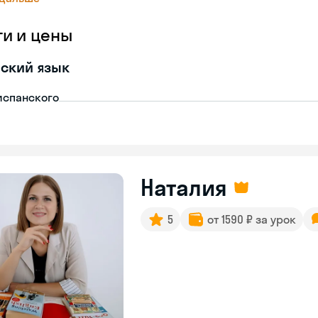
ги и цены
ский язык
испанского
Наталия
5
от 1590 ₽ за урок