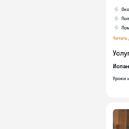
Око
Пол
Пом
Читать
Услу
Испан
Уроки 