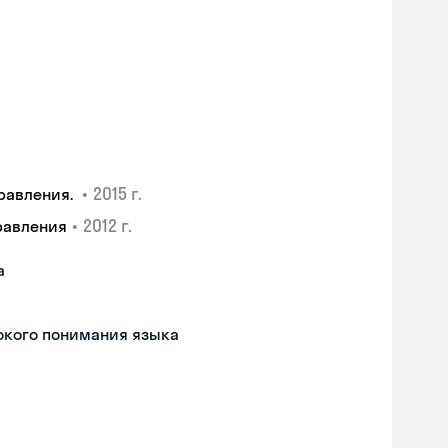
•
2015 г.
равления.
•
2012 г.
равления
а
окого понимания языка