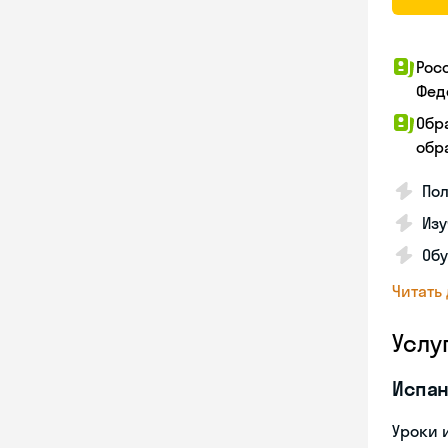
Рос
Фед
Обр
обра
Пол
Изу
Об
Читать
Услу
Испан
Уроки 