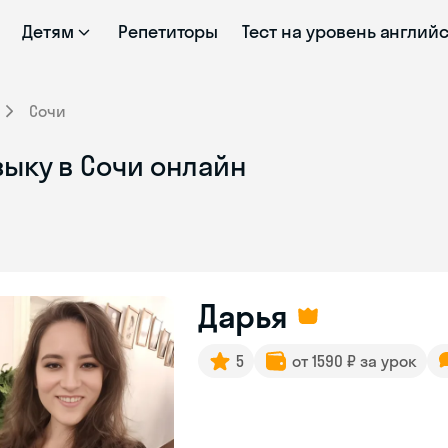
Детям
Репетиторы
Тест на уровень англий
Сочи
ыку в Сочи онлайн
Дарья
5
от 1590 ₽ за урок