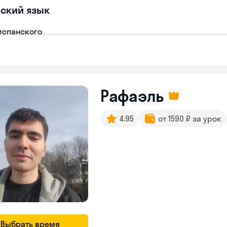
ский язык
испанского
Рафаэль
4.95
от 1590 ₽ за урок
Выбрать время