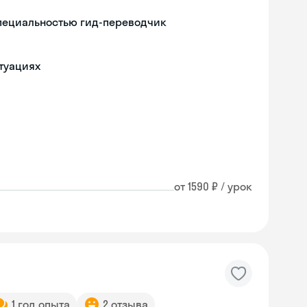
специальностью гид-переводчик
туациях
от 1590 ₽ / урок
1 год опыта
2 отзыва