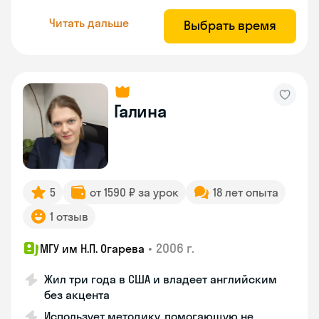
Читать дальше
Выбрать время
Галина
5
от 1590 ₽ за урок
18 лет опыта
1 отзыв
•
2006 г.
МГУ им Н.П. Огарева
Жил три года в США и владеет английским
без акцента
Использует методику, помогающую не