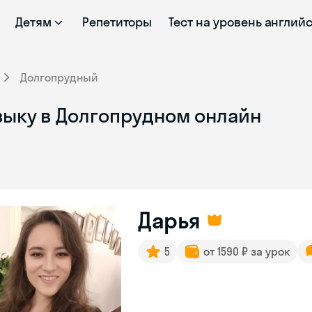
Детям
Репетиторы
Тест на уровень англий
Долгопрудный
зыку в Долгопрудном онлайн
Дарья
5
от 1590 ₽ за урок