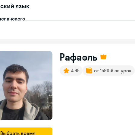
ский язык
испанского
Рафаэль
4.95
от 1590 ₽ за урок
Выбрать время