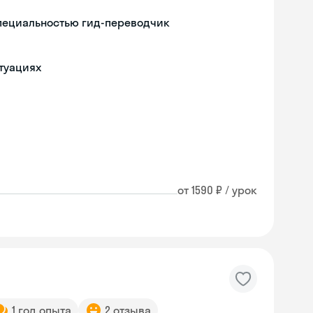
специальностью гид-переводчик
туациях
от 1590 ₽ / урок
1 год опыта
2 отзыва