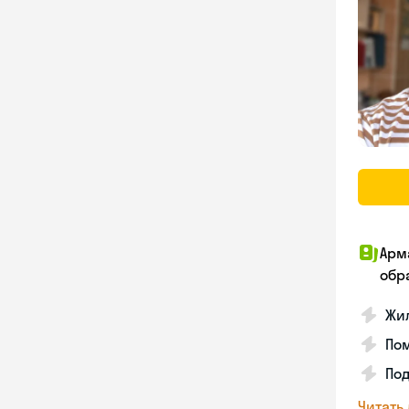
Арм
обр
Жил
Пом
Под
Читать