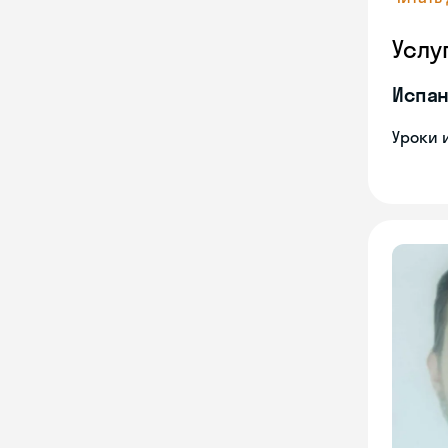
Услу
Испан
Уроки 