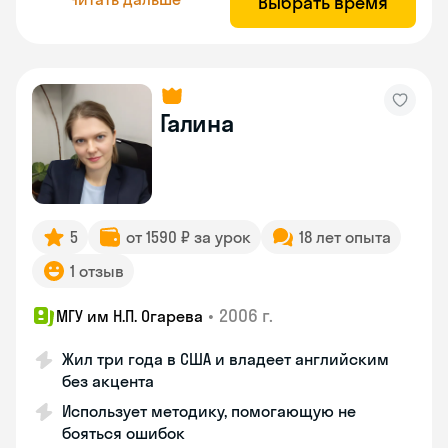
Выбрать время
Галина
5
от 1590 ₽ за урок
18 лет опыта
1 отзыв
•
2006 г.
МГУ им Н.П. Огарева
Жил три года в США и владеет английским
без акцента
Использует методику, помогающую не
бояться ошибок