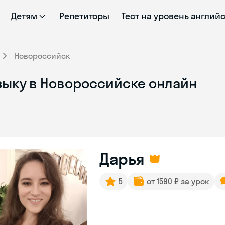
Детям
Репетиторы
Тест на уровень англий
Новороссийск
зыку в Новороссийске онлайн
Дарья
5
от 1590 ₽ за урок