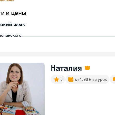
ги и цены
ский язык
испанского
Наталия
5
от 1590 ₽ за урок