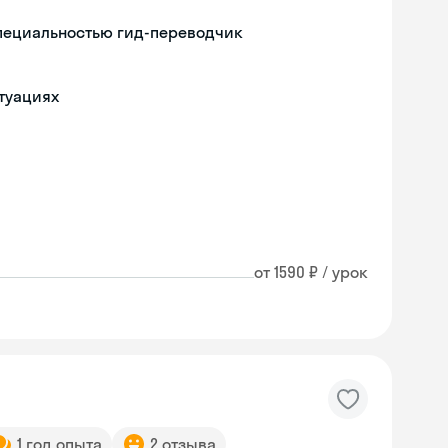
специальностью гид-переводчик
туациях
от 1590 ₽ / урок
1 год опыта
2 отзыва