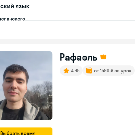
ский язык
испанского
Рафаэль
4.95
от 1590 ₽ за урок
Выбрать время