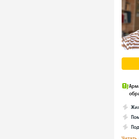
Арм
обр
Жил
Пом
Под
Читать