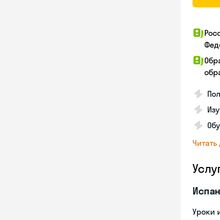
Рос
Фед
Обр
обра
Пол
Изу
Об
Читать
Услу
Испан
Уроки 