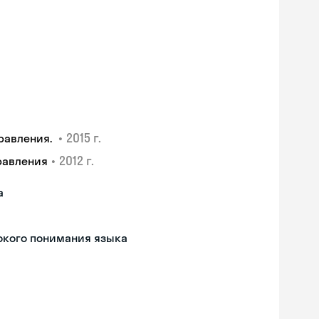
•
2015 г.
равления.
•
2012 г.
равления
а
окого понимания языка