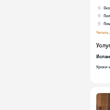
Око
Пол
Пом
Читать
Услу
Испан
Уроки 