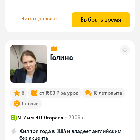
Читать дальше
Выбрать время
Галина
5
от 1590 ₽ за урок
18 лет опыта
1 отзыв
•
2006 г.
МГУ им Н.П. Огарева
Жил три года в США и владеет английским
без акцента