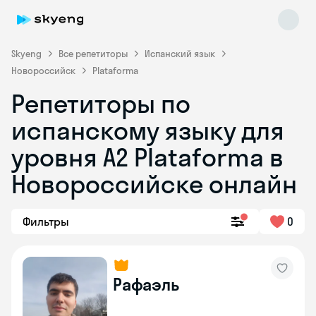
Skyeng
Все репетиторы
Испанский язык
Новороссийск
Plataforma
Репетиторы по
испанскому языку для
уровня А2 Plataforma в
Новороссийске онлайн
Skyeng Chat
online
Фильтры
0
Рафаэль