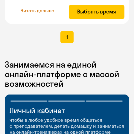
Читать дальше
Выбрать время
1
Занимаемся на единой
онлайн-платформе с массой
возможностей
Личный кабинет
Мобильное
Разговорные клубы
приложение
и Talks
чтобы в любое удобное время общаться
с преподавателем, делать домашку и заниматься
чтобы заниматься и изучать новые слова где
Групповые занятия для разговорной практики
на онлайн-тренажерах на одной платформе