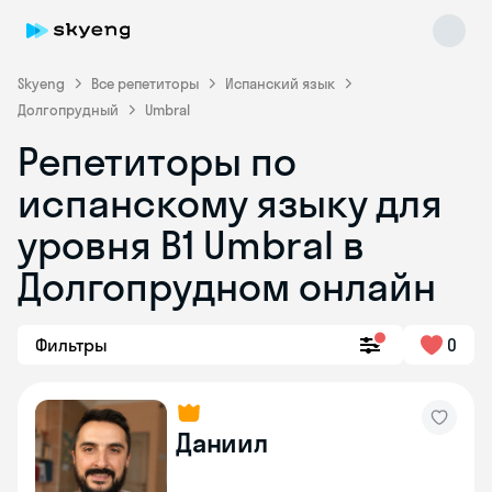
Skyeng
Все репетиторы
Испанский язык
Долгопрудный
Umbral
Репетиторы по
испанскому языку для
уровня В1 Umbral в
Долгопрудном онлайн
Skyeng Chat
online
Фильтры
0
Даниил