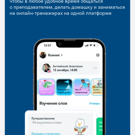
чтобы в любое удобное время общаться
с преподавателем, делать домашку и заниматься
чтобы заниматься и изучать новые слова где
Групповые занятия для разговорной практики
на онлайн-тренажерах на одной платформе
и когда удобно
и индивидуальные встречи с преподавателями
со всего мира, чтобы общаться на английском
свободно