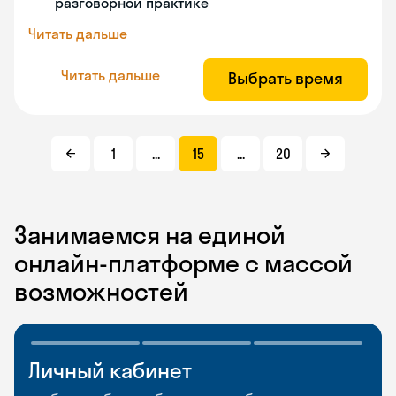
разговорной практике
Читать дальше
Читать дальше
Выбрать время
1
...
15
...
20
Занимаемся на единой
онлайн-платформе с массой
возможностей
Личный кабинет
Мобильное
Разговорные клубы
приложение
и Talks