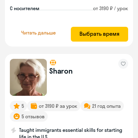
С носителем
от 3190 ₽ / урок
Читать дальше
Выбрать время
Sharon
5
от 3190 ₽ за урок
21 год опыта
5 отзывов
Taught immigrants essential skills for starting
life in the U.S.