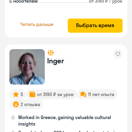
С носителем
от 3190 ₽ / урок
Читать дальше
Выбрать время
Inger
5
от 3190 ₽ за урок
11 лет опыта
2 отзыва
Worked in Greece, gaining valuable cultural
insights