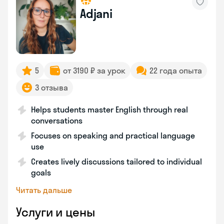
Adjani
5
от 3190 ₽ за урок
22 года опыта
3 отзыва
Helps students master English through real
conversations
Focuses on speaking and practical language
use
Creates lively discussions tailored to individual
goals
Читать дальше
Услуги и цены