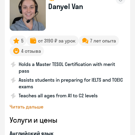
Danyel Van
5
от 3190 ₽ за урок
7 лет опыта
4 отзыва
Holds a Master TESOL Certification with merit
pass
Assists students in preparing for IELTS and TOEIC
exams
Teaches all ages from A1 to C2 levels
Читать дальше
Услуги и цены
Английский язык