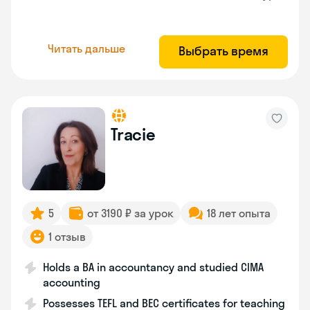
Читать дальше
Выбрать время
Tracie
5
от 3190 ₽ за урок
18 лет опыта
1 отзыв
Holds a BA in accountancy and studied CIMA
accounting
Possesses TEFL and BEC certificates for teaching