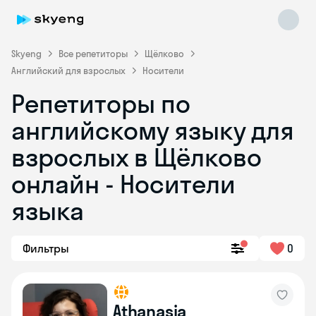
Skyeng
Все репетиторы
Щёлково
Английский для взрослых
Носители
Репетиторы по
английскому языку для
взрослых в Щёлково
онлайн - Носители
Skyeng Chat
online
языка
Фильтры
0
Athanasia