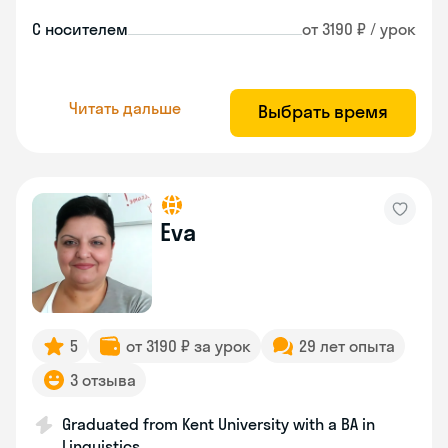
С носителем
от 3190 ₽ / урок
Читать дальше
Выбрать время
Eva
5
от 3190 ₽ за урок
29 лет опыта
3 отзыва
Graduated from Kent University with a BA in
Linguistics