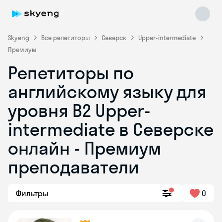
Skyeng
Все репетиторы
Северск
Upper-intermediate
Премиум
Репетиторы по
английскому языку для
уровня B2 Upper-
intermediate в Северске
Skyeng Chat
online
онлайн - Премиум
преподаватели
Фильтры
0