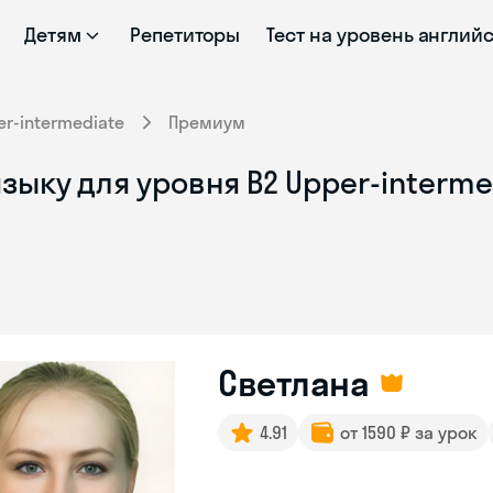
Детям
Репетиторы
Тест на уровень англий
er-intermediate
Премиум
зыку для уровня B2 Upper-interme
Светлана
4.91
от 1590 ₽ за урок