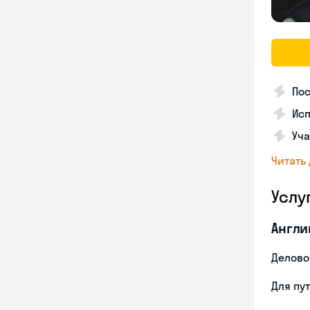
По
Исп
Уча
Читать
Услу
Англи
Делово
Для пу