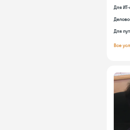
Для ИТ
Делово
Для пу
Все усл