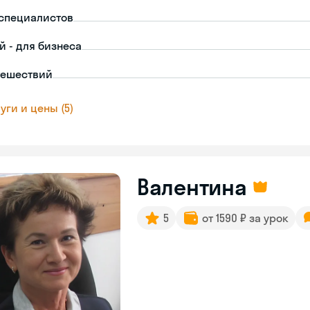
-специалистов
й - для бизнеса
тешествий
уги и цены (5)
Валентина
5
от 1590 ₽ за урок