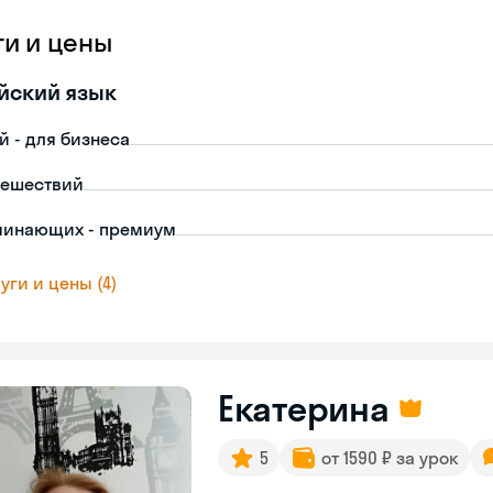
ги и цены
йский язык
й - для бизнеса
тешествий
чинающих - премиум
уги и цены (4)
Екатерина
5
от 1590 ₽ за урок