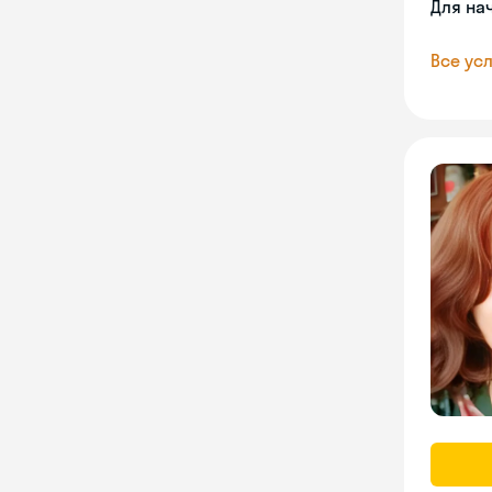
Для на
Все усл