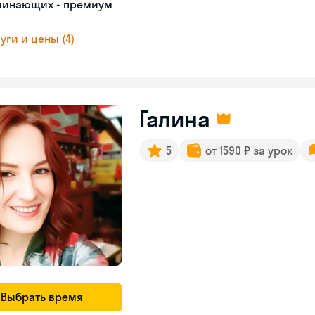
чинающих - премиум
уги и цены (4)
Галина
5
от 1590 ₽ за урок
Выбрать время