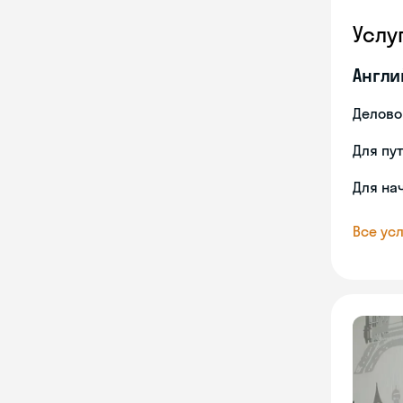
Услу
Англи
Делово
Для пу
Для на
Все усл