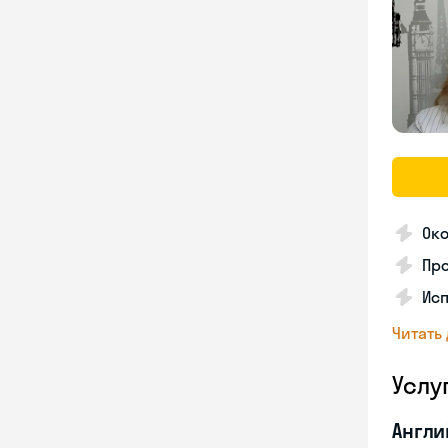
Око
Пр
Ис
Читать
Услу
Англи