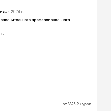
•
2024 г.
гия»
дополнительного профессионального
 г.
от 3325 ₽ / урок
Skyeng Chat
online