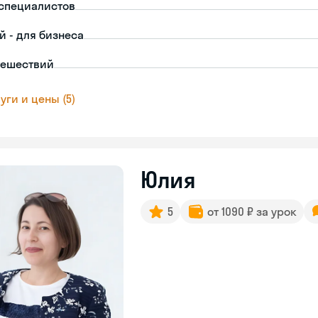
-специалистов
й - для бизнеса
тешествий
уги и цены (5)
Юлия
5
от 1090 ₽ за урок