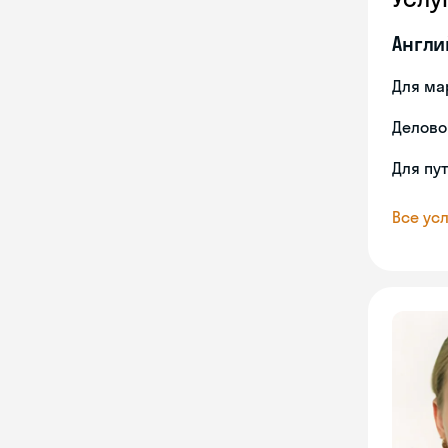
Англи
Для ма
Делово
Для пу
Все усл