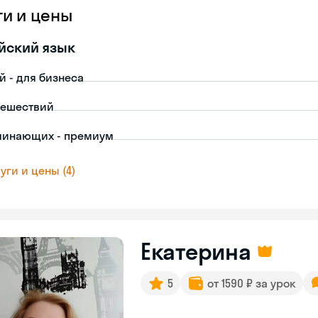
ги и цены
йский язык
й - для бизнеса
тешествий
чинающих - премиум
уги и цены (4)
Екатерина
5
от 1590 ₽ за урок