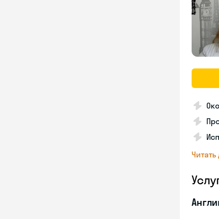
Око
Пр
Ис
Читать
Услу
Англи