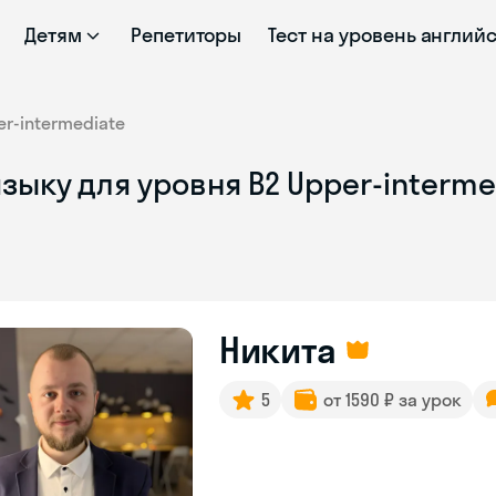
Детям
Репетиторы
Тест на уровень англий
er-intermediate
зыку для уровня B2 Upper-interme
Никита
5
от 1590 ₽ за урок