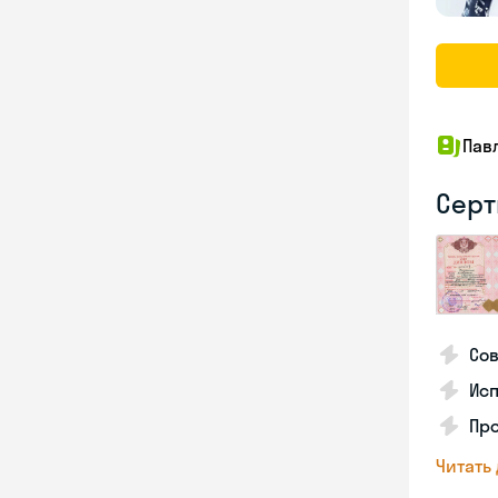
Пав
Серт
Со
Исп
Про
Читать