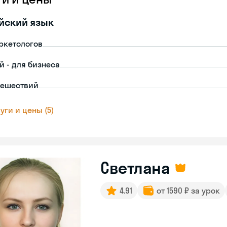
йский язык
ркетологов
й - для бизнеса
тешествий
уги и цены (5)
Светлана
4.91
от 1590 ₽ за урок