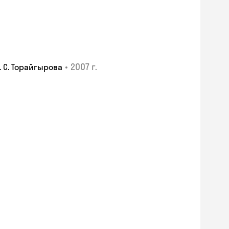
•
2007 г.
 С. Торайгырова
Skyeng Chat
online