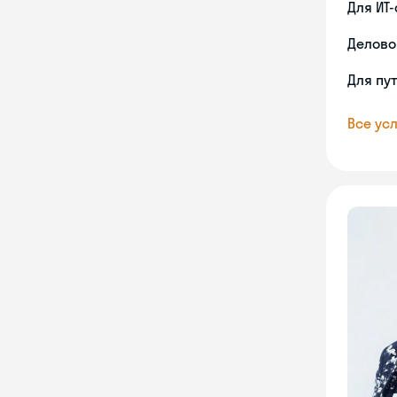
Для ИТ
Делово
Для пу
Все усл