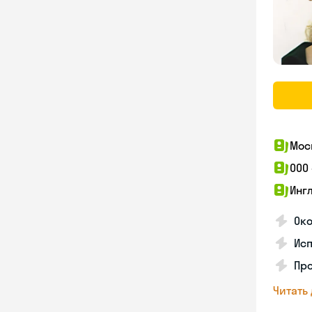
Мос
ООО
Инг
Око
Ис
Пр
Читать