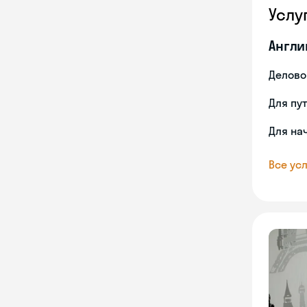
Услу
Англи
Делово
Для пу
Для на
Все усл