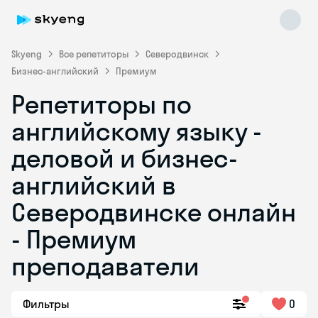
Skyeng
Все репетиторы
Северодвинск
Бизнес-английский
Премиум
Репетиторы по
английскому языку -
деловой и бизнес-
английский в
Skyeng Chat
online
Северодвинске онлайн
- Премиум
преподаватели
Фильтры
0