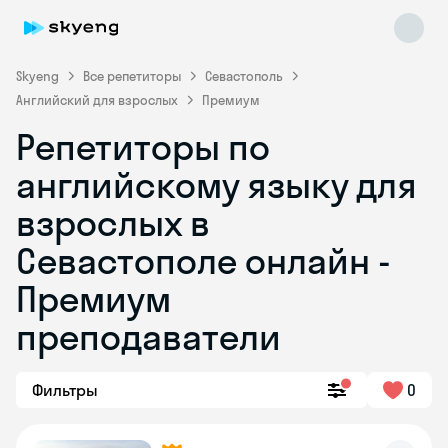
Skyeng
Все репетиторы
Севастополь
Английский для взрослых
Премиум
Репетиторы по
английскому языку для
взрослых в
Севастополе онлайн -
Skyeng Chat
online
Премиум
преподаватели
Фильтры
0