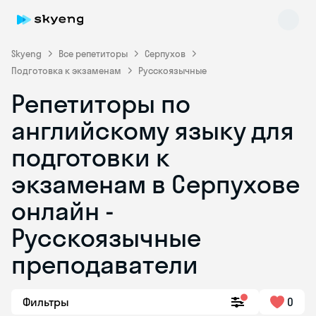
Skyeng
Все репетиторы
Серпухов
Подготовка к экзаменам
Русскоязычные
Репетиторы по
английскому языку для
подготовки к
экзаменам в Серпухове
Skyeng Chat
online
онлайн -
Русскоязычные
преподаватели
Фильтры
0