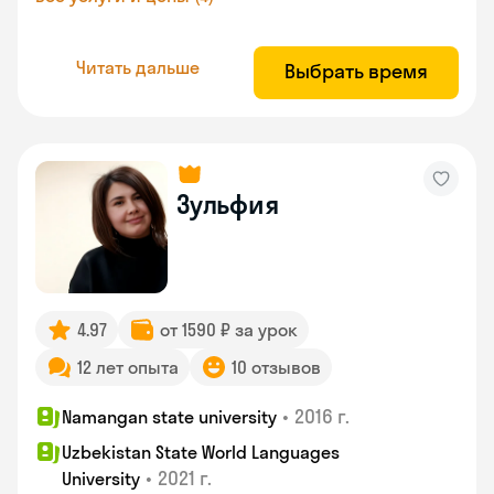
Читать дальше
Выбрать время
Зульфия
4.97
от 1590 ₽ за урок
12 лет опыта
10 отзывов
•
2016 г.
Namangan state university
Uzbekistan State World Languages
•
2021 г.
University