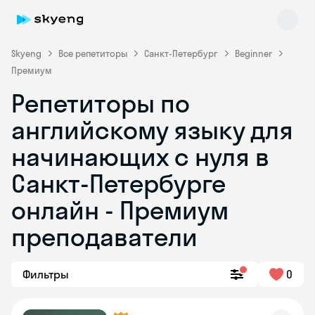
Skyeng
Все репетиторы
Санкт-Петербург
Beginner
Премиум
Репетиторы по
английскому языку для
начинающих с нуля в
Санкт-Петербурге
Skyeng Chat
online
онлайн - Премиум
преподаватели
Фильтры
0