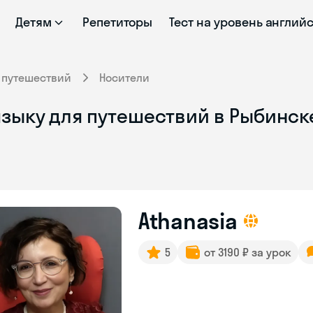
Детям
Репетиторы
Тест на уровень англий
 путешествий
Носители
зыку для путешествий в Рыбинске
Athanasia
5
от 3190 ₽ за урок