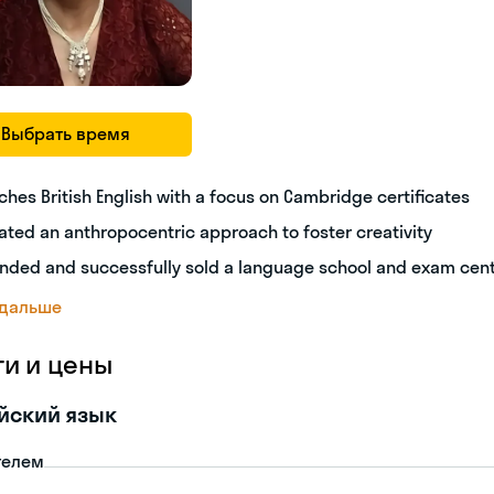
Выбрать время
ches British English with a focus on Cambridge certificates
ated an anthropocentric approach to foster creativity
nded and successfully sold a language school and exam cen
 дальше
ги и цены
йский язык
телем