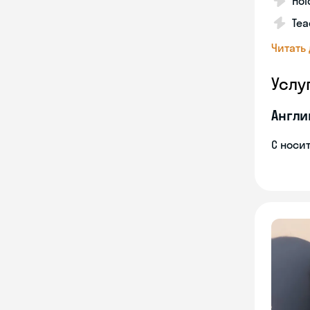
Hol
Tea
Читать
Услу
Англи
С носи