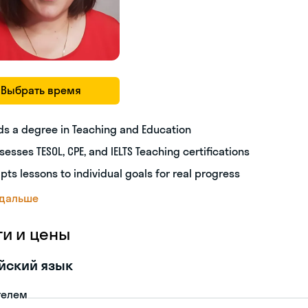
Выбрать время
ds a degree in Teaching and Education
sesses TESOL, CPE, and IELTS Teaching certifications
pts lessons to individual goals for real progress
 дальше
ги и цены
йский язык
телем