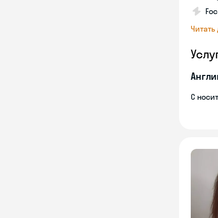
Foc
Читать
Услу
Англи
С носи