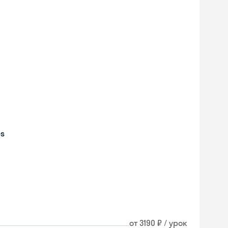
es
Skyeng Chat
от 3190 ₽ / урок
online