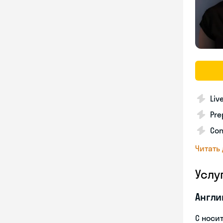
Liv
Pre
Con
Читать
Услу
Англи
С носи