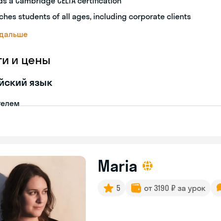
ds a Cambridge CELTA certification
ches students of all ages, including corporate clients
 дальше
ги и цены
йский язык
телем
Maria
5
от 3190 ₽ за урок