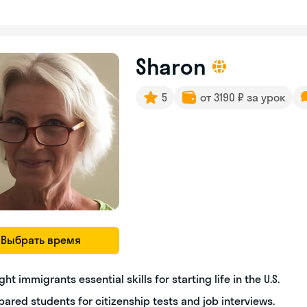
Sharon
5
от 3190 ₽ за урок
Выбрать время
ght immigrants essential skills for starting life in the U.S.
pared students for citizenship tests and job interviews.