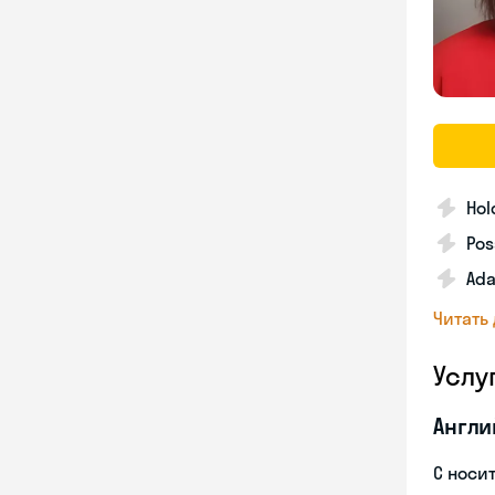
Hol
Pos
Ada
Читать
Услу
Англи
С носи