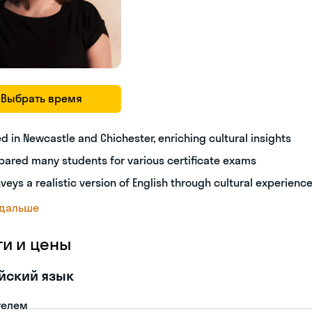
Выбрать время
ed in Newcastle and Chichester, enriching cultural insights
pared many students for various certificate exams
veys a realistic version of English through cultural experienc
 дальше
ги и цены
йский язык
телем