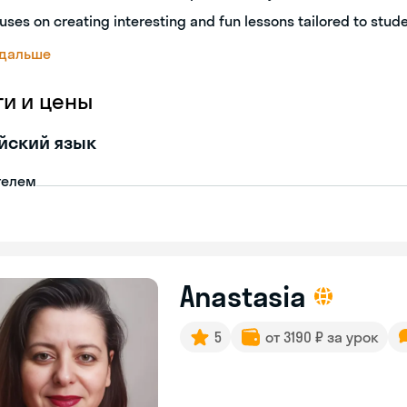
uses on creating interesting and fun lessons tailored to stud
 дальше
ги и цены
йский язык
телем
Anastasia
5
от 3190 ₽ за урок