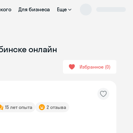
ского
Для бизнеса
Еще
ыбинске онлайн
Избранное
0
15 лет опыта
2 отзыва