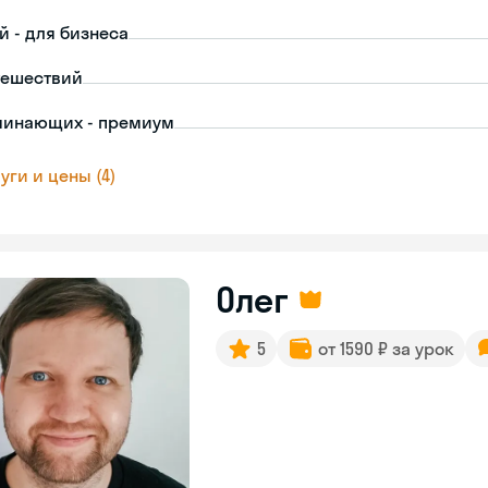
й - для бизнеса
тешествий
чинающих - премиум
уги и цены (4)
Олег
5
от 1590 ₽ за урок