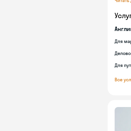
Читать
Услу
Англи
Для ма
Делово
Для пу
Все усл