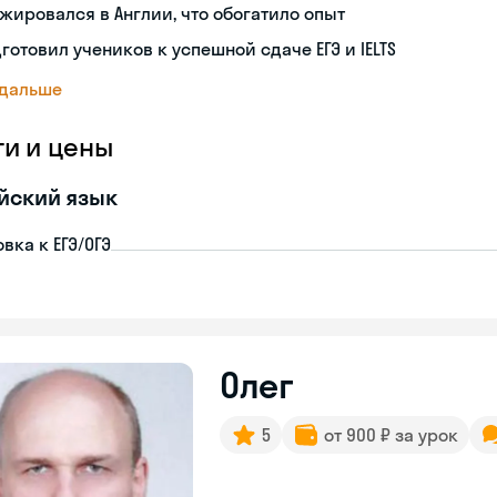
жировался в Англии, что обогатило опыт
готовил учеников к успешной сдаче ЕГЭ и IELTS
 дальше
ги и цены
йский язык
вка к ЕГЭ/ОГЭ
Олег
5
от 900 ₽ за урок