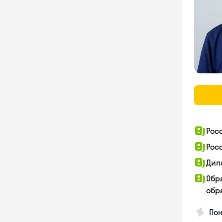
Рос
Рос
Дип
Обр
обра
Пон