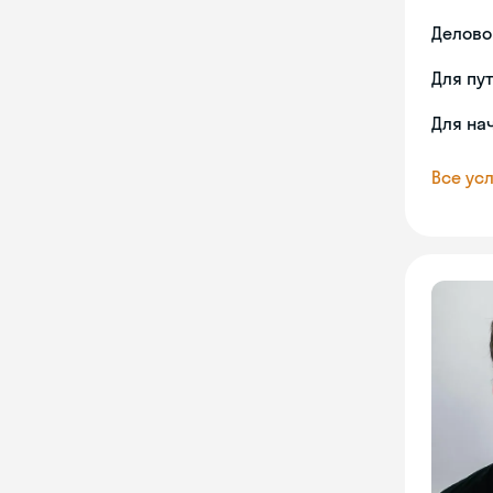
Делово
Для пу
Для на
Все усл