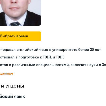
Выбрать время
подавал английский язык в университете более 30 лет
ствовал в подготовке к TOEFL и TOEIC
отал с различными специальностями, включая науки о З
 дальше
ги и цены
йский язык