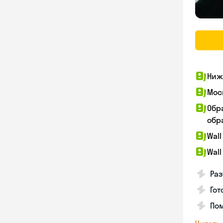
Ниж
Мос
Обр
обра
Wall
Wall
Раз
Гот
По