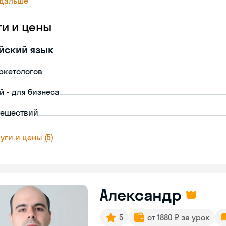
 дальше
ги и цены
йский язык
ркетологов
й - для бизнеса
тешествий
уги и цены (5)
Александр
5
от 1880 ₽ за урок