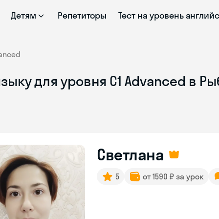
Детям
Репетиторы
Тест на уровень англий
anced
зыку для уровня C1 Advanced в Р
Светлана
5
от 1590 ₽ за урок