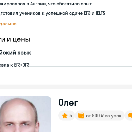
жировался в Англии, что обогатило опыт
готовил учеников к успешной сдаче ЕГЭ и IELTS
 дальше
ги и цены
йский язык
вка к ЕГЭ/ОГЭ
Олег
5
от 900 ₽ за урок