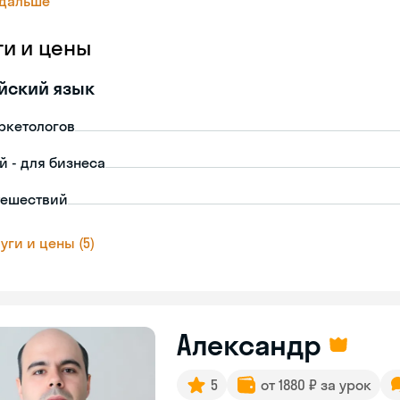
 дальше
ги и цены
йский язык
ркетологов
й - для бизнеса
тешествий
уги и цены (5)
Александр
5
от 1880 ₽ за урок