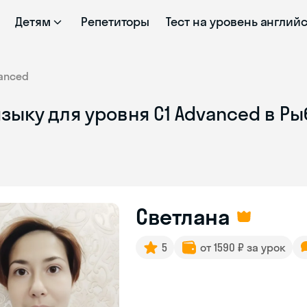
Детям
Репетиторы
Тест на уровень англий
anced
зыку для уровня C1 Advanced в Р
Светлана
5
от 1590 ₽ за урок