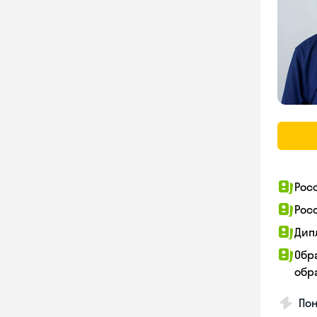
Рос
Рос
Дип
Обр
обра
Пон