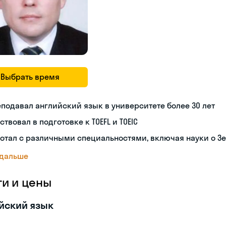
Выбрать время
подавал английский язык в университете более 30 лет
ствовал в подготовке к TOEFL и TOEIC
отал с различными специальностями, включая науки о З
 дальше
ги и цены
йский язык