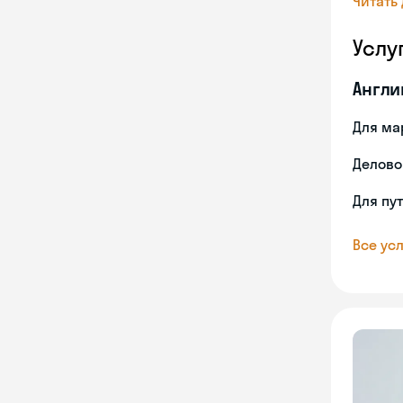
Читать
Услу
Англи
Для ма
Делово
Для пу
Все усл