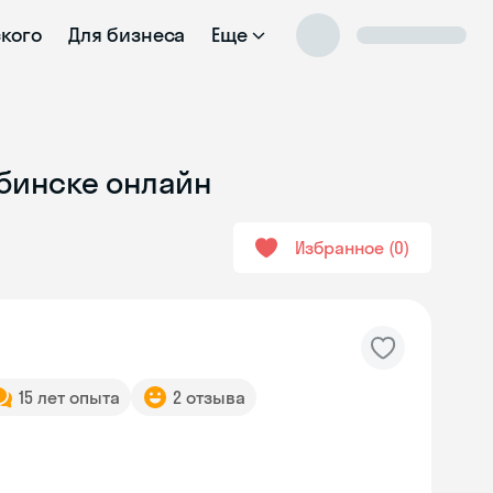
ского
Для бизнеса
Еще
ыбинске онлайн
Избранное
0
15 лет опыта
2 отзыва