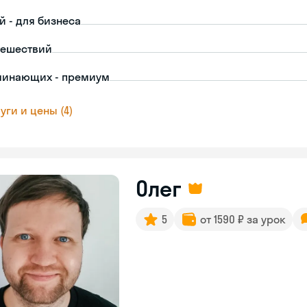
й - для бизнеса
тешествий
чинающих - премиум
уги и цены (4)
Олег
5
от 1590 ₽ за урок