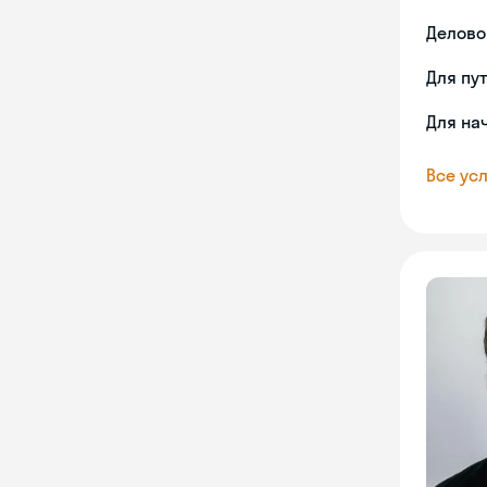
Делово
Для пу
Для на
Все усл