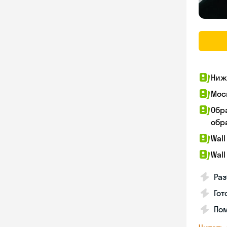
Ниж
Мос
Обр
обра
Wall
Wall
Раз
Гот
По