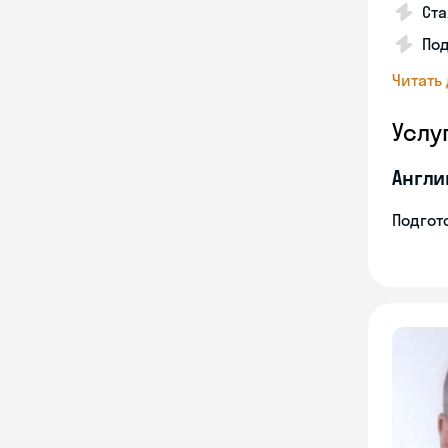
Ста
Под
Читать
Услу
Англи
Подгото