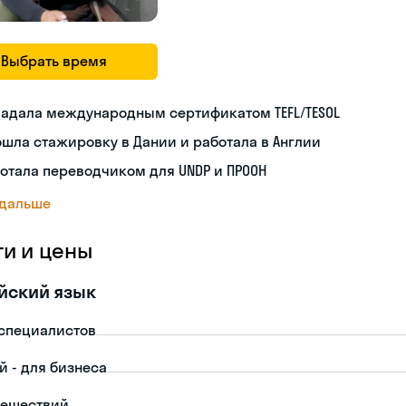
Выбрать время
ладала международным сертификатом TEFL/TESOL
шла стажировку в Дании и работала в Англии
отала переводчиком для UNDP и ПРООН
 дальше
ги и цены
йский язык
-специалистов
й - для бизнеса
тешествий