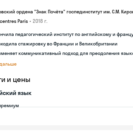
овский ордена "Знак Почёта" госпединститут им. С.М. Киро
•
2018 г.
centres Paris
нчила педагогический институт по английскому и франц
оходила стажировку во Франции и Великобритании
именяет коммуникативный подход для преодоления язык
 дальше
ги и цены
йский язык
премиум