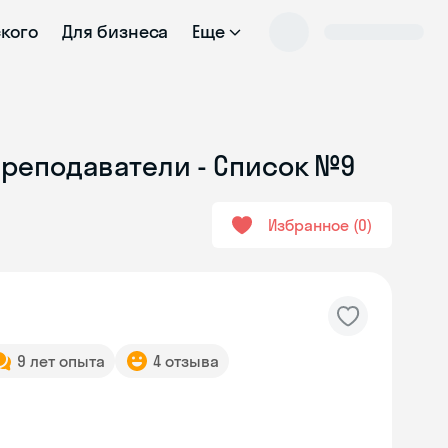
ского
Для бизнеса
Еще
преподаватели - Список №9
Избранное
0
9 лет опыта
4 отзыва