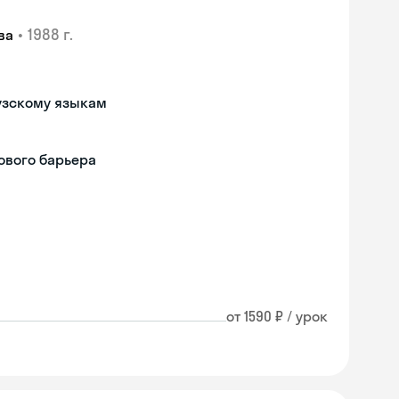
•
1988 г.
ва
узскому языкам
ового барьера
от 1590 ₽ / урок
Skyeng Chat
online