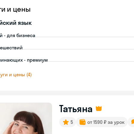
ги и цены
йский язык
й - для бизнеса
тешествий
чинающих - премиум
уги и цены (4)
Татьяна
5
от 1590 ₽ за урок