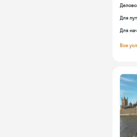
Делово
Для пу
Для на
Все усл