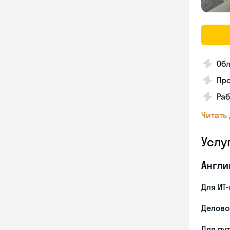
Об
Про
Раб
Читать
Услу
Англи
Для ИТ
Делово
Для пу