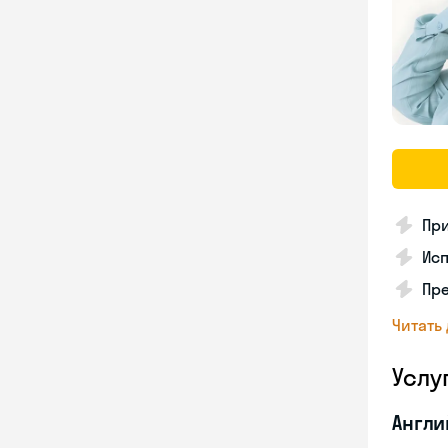
Пр
Исп
Пре
Читать
Услу
Англи