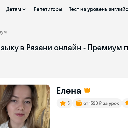
Детям
Репетиторы
Тест на уровень англий
иум
зыку в Рязани онлайн - Премиум 
Елена
5
от 1590 ₽ за урок