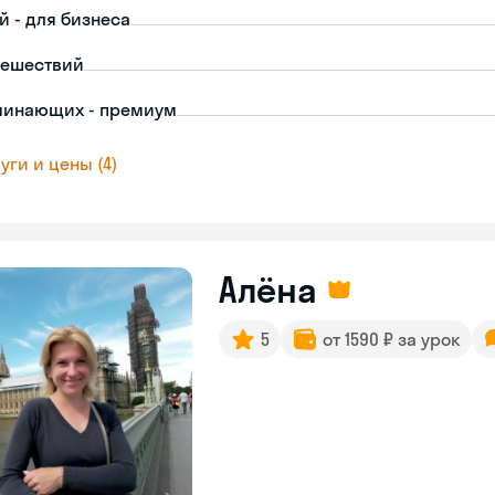
й - для бизнеса
тешествий
чинающих - премиум
уги и цены (4)
Алёна
5
от 1590 ₽ за урок