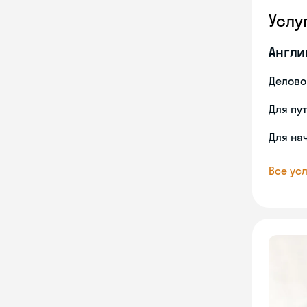
Услу
Англи
Делово
Для пу
Для на
Все усл