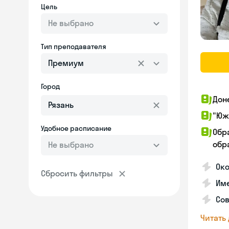
Цель
Не выбрано
Тип преподавателя
Премиум
Город
Дон
"Юж
Удобное расписание
Обр
обра
Не выбрано
Ок
Сбросить фильтры
Име
Со
Читать