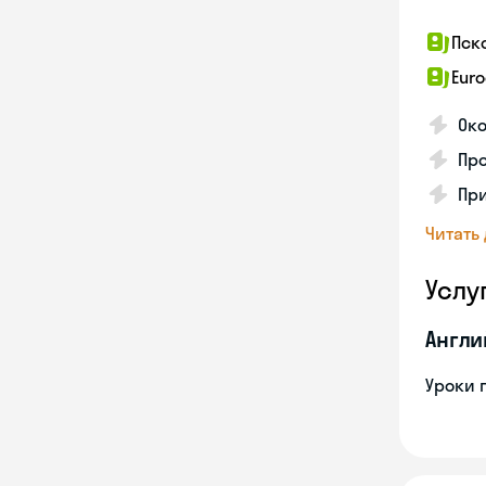
Пск
Euro
Око
Пр
Пр
Читать
Услу
Англи
Уроки 