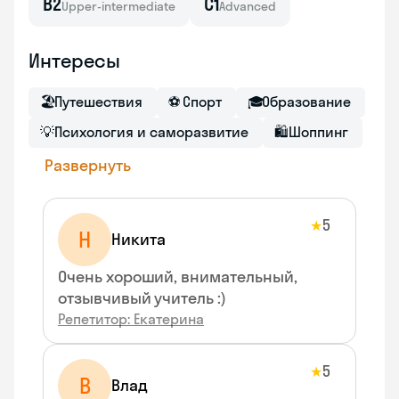
B2
C1
Upper-intermediate
Advanced
Интересы
🏖
Путешествия
⚽
Спорт
🎓
Образование
💡
Психология и саморазвитие
🛍
Шоппинг
Развернуть
5
★
Н
Никита
Очень хороший, внимательный,
отзывчивый учитель :)
Репетитор: Екатерина
5
★
В
Влад