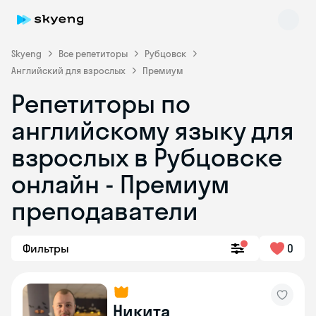
Skyeng
Все репетиторы
Рубцовск
Английский для взрослых
Премиум
Репетиторы по
английскому языку для
взрослых в Рубцовске
онлайн - Премиум
Skyeng Chat
online
преподаватели
Фильтры
0
Никита