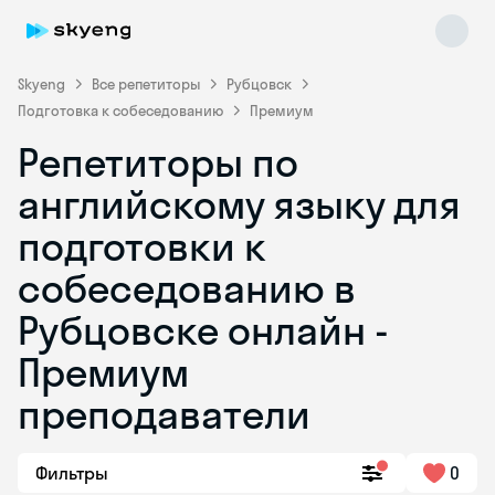
Skyeng
Все репетиторы
Рубцовск
Подготовка к собеседованию
Премиум
Репетиторы по
английскому языку для
подготовки к
собеседованию в
Skyeng Chat
online
Рубцовске онлайн -
Премиум
преподаватели
Фильтры
0