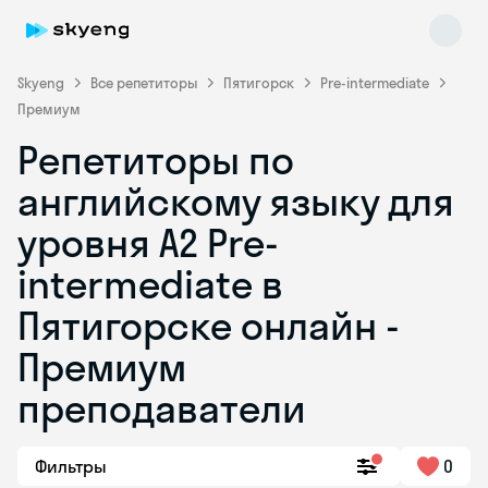
Skyeng
Все репетиторы
Пятигорск
Pre-intermediate
Премиум
Репетиторы по
английскому языку для
уровня A2 Pre-
intermediate в
Skyeng Chat
online
Пятигорске онлайн -
Премиум
преподаватели
Фильтры
0