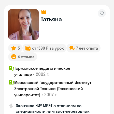
Татьяна
5
от 1590 ₽ за урок
7 лет опыта
4 отзыва
Торжокское педагогическое
•
2002 г.
училище
Московский Государственный Институт
Электронной Техники (Технический
•
2007 г.
университет)
Окончила НИУ МИЭТ с отличием по
специальности лингвист-переводчик