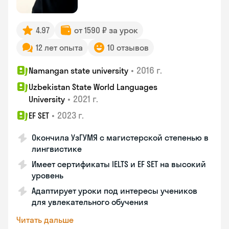
4.97
от 1590 ₽ за урок
12 лет опыта
10 отзывов
•
2016 г.
Namangan state university
Uzbekistan State World Languages
•
2021 г.
University
•
2023 г.
EF SET
Окончила УзГУМЯ с магистерской степенью в
лингвистике
Имеет сертификаты IELTS и EF SET на высокий
уровень
Адаптирует уроки под интересы учеников
для увлекательного обучения
Читать дальше