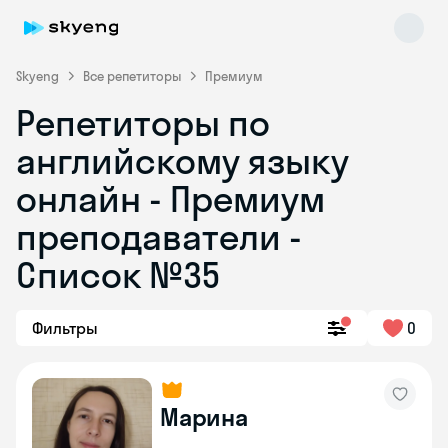
Skyeng
Все репетиторы
Премиум
Репетиторы по
английскому языку
онлайн - Премиум
преподаватели -
Список №35
Skyeng Chat
online
Фильтры
0
Марина