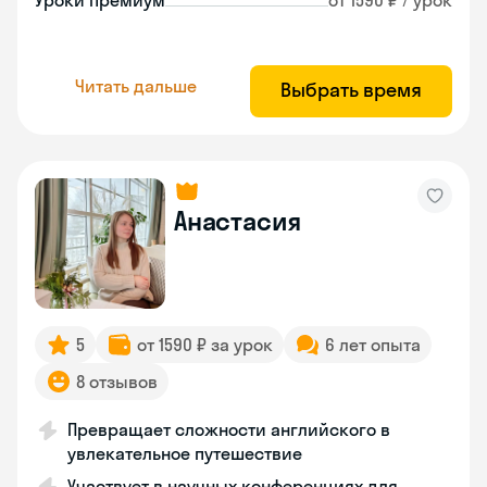
Уроки премиум
от 1590 ₽ / урок
Читать дальше
Выбрать время
Анастасия
5
от 1590 ₽ за урок
6 лет опыта
8 отзывов
Превращает сложности английского в
увлекательное путешествие
Участвует в научных конференциях для