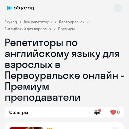
Skyeng
Все репетиторы
Первоуральск
Английский для взрослых
Премиум
Репетиторы по
английскому языку для
взрослых в
Первоуральске онлайн -
Skyeng Chat
online
Премиум
преподаватели
Фильтры
0