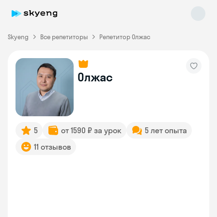
Skyeng
Все репетиторы
Репетитор Олжас
Олжас
Skyeng Chat
online
5
от 1590 ₽ за урок
5 лет опыта
11 отзывов