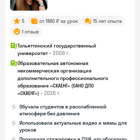
5
от 1880 ₽ за урок
15 лет опыта
1 отзыв
Тольяттинский государственный
•
2009 г.
университет
Образовательная автономная
некоммерческая организация
дополнительного профессионального
образования «СКАЕНГ» (ОАНО ДПО
•
2026 г.
«СКАЕНГ»)
Обучала студентов в расслабленной
атмосфере без давления
Использовала актуальные видео и мемы для
уроков
Проходила стажировки в США, что обогатило