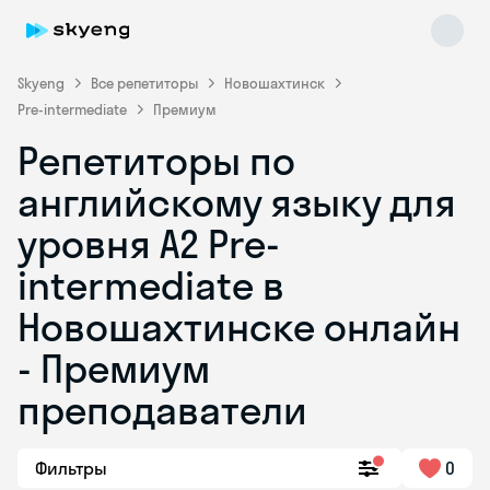
Skyeng
Все репетиторы
Новошахтинск
Pre-intermediate
Премиум
Репетиторы по
английскому языку для
уровня A2 Pre-
intermediate в
Skyeng Chat
online
Новошахтинске онлайн
- Премиум
преподаватели
Фильтры
0