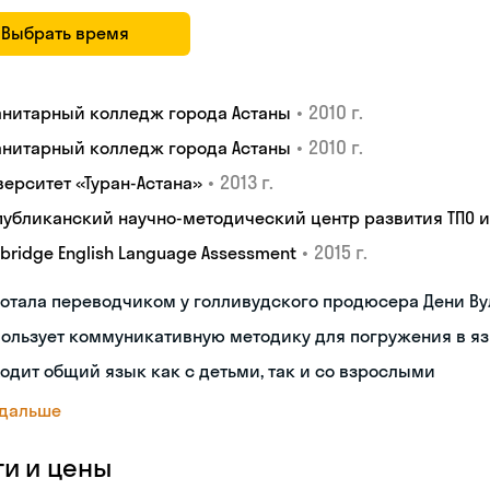
Выбрать время
•
2010 г.
анитарный колледж города Астаны
•
2010 г.
анитарный колледж города Астаны
•
2013 г.
верситет «Туран-Астана»
публиканский научно-методический центр развития ТПО 
•
2015 г.
bridge English Language Assessment
отала переводчиком у голливудского продюсера Дени В
ользует коммуникативную методику для погружения в я
одит общий язык как с детьми, так и со взрослыми
 дальше
ги и цены