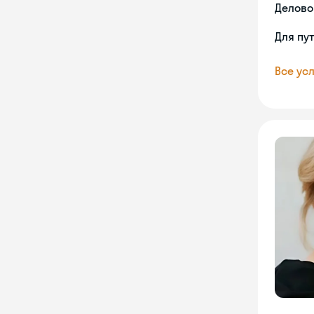
Делово
Для пу
Все усл