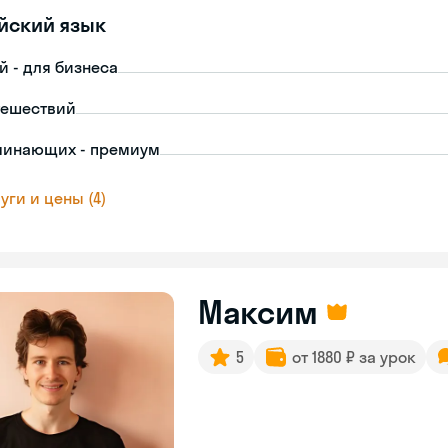
йский язык
й - для бизнеса
тешествий
чинающих - премиум
уги и цены (4)
Максим
5
от 1880 ₽ за урок