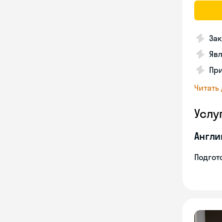
Зак
Явл
При
Читать
Услу
Англи
Подгото