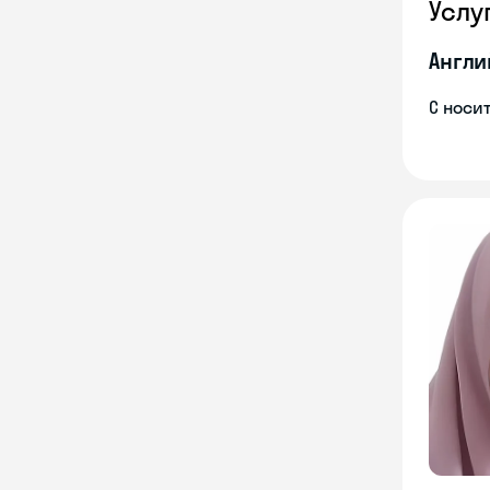
Услу
Англи
С носи