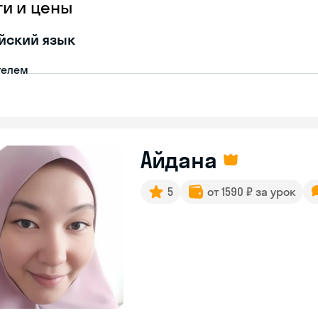
ги и цены
йский язык
телем
Айдана
5
от 1590 ₽ за урок