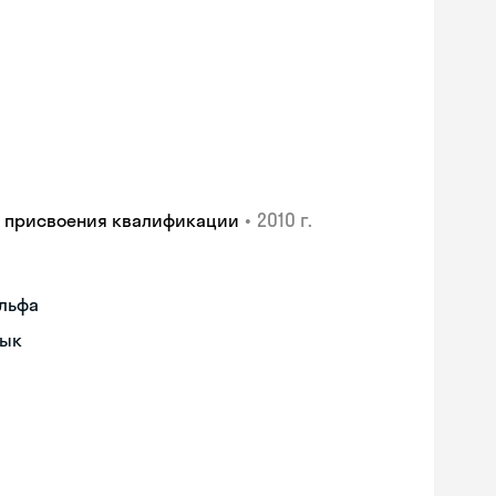
•
2010 г.
и присвоения квалификации
ульфа
зык