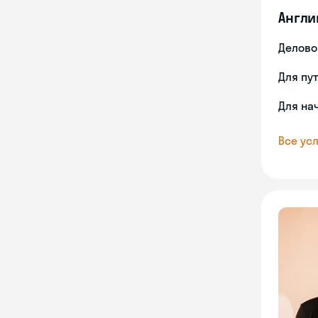
Англи
Делово
Для пу
Для на
Все усл