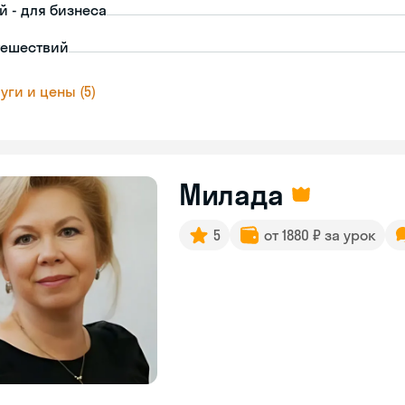
й - для бизнеса
тешествий
уги и цены (5)
Милада
5
от 1880 ₽ за урок