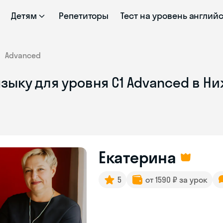
Детям
Репетиторы
Тест на уровень англий
Advanced
зыку для уровня C1 Advanced в Н
Екатерина
5
от 1590 ₽ за урок