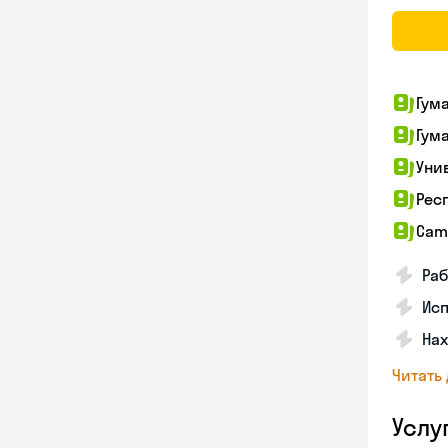
Гум
Гум
Уни
Рес
Cam
Раб
Исп
Нах
Читать
Услу